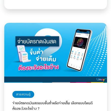
สาระความรู้
จ่ายบัตรกดเงินสดแบบขั้นต่ำหรือจ่ายเต็ม เลือกแบบไหนดี
ต้องระวังอะไรบ้าง ?