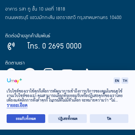
อาคาร รสา ทู ชั้น 10 เลขที่ 1818
ถนนเพชรบุรี แขวงมักกะสัน เขตราชเทวี กรุงเทพมหานคร 10400
ติดต่อฝ่ายลูกค้าสัมพันธ์
โทร. 0 2695 0000
ติดตามเรา
EN
TH
ดาวน์โหลด
เว็บไซต์ของเราใช้คุกกี้เพื่อการพัฒนาการเข้าถึงการบริการของคุณในขณะใช้
งานเว็บไซต์ของเรา คุณสามารถเลือกที่จะยอมรับหรือปฏิเสธคุกกี้ของเราโดย
เพียงแค่คลิกการตั้งค่าคุกกี้ ในกรณีที่ไม่มีตัวเลือก จะหมายความว่า “ไม่
Umay+ Application
ยินยอม”
นโยบายเกี่ยวกับคุกกี้
รายละเอียด
ยอมรับทั้งหมด
ปฏิเสธทั้งหมด
ปิด