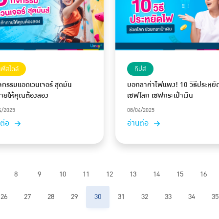
ลฟ์สไตล์
ทิปส์
ิจกรรมแอดเวนเจอร์ สุดมัน
บอกลาค่าไฟแพง! 10 วิธีประหยั
ทายให้คุณต้องลอง
เซฟโลก เซฟกระเป๋าเงิน
4/2025
08/04/2025
นต่อ
อ่านต่อ
8
9
10
11
12
13
14
15
16
26
27
28
29
30
31
32
33
34
35