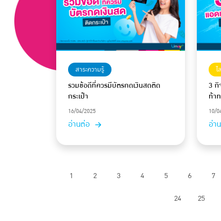
สาระความรู้
ไ
รวมข้อดีที่ควรมีบัตรกดเงินสดติด
3 ก
กระเป๋า
ท้า
16/04/2025
10/0
อ่านต่อ
อ่า
1
2
3
4
5
6
7
24
25