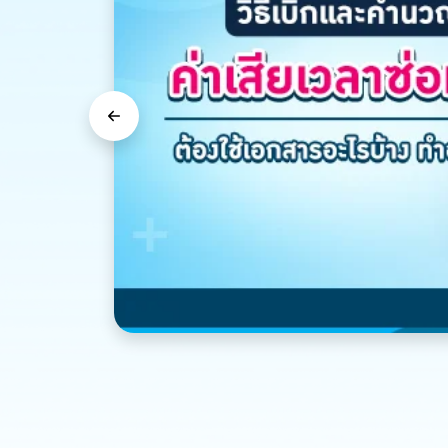
Previous