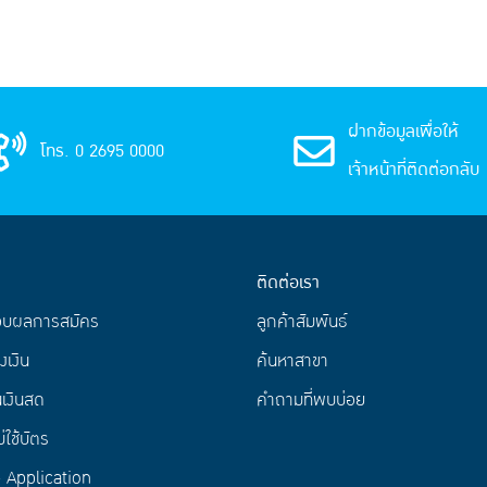
ฝากข้อมูลเพื่อให้
โทร. 0 2695 0000
เจ้าหน้าที่ติดต่อกลับ
ติดต่อเรา
อบผลการสมัคร
ลูกค้าสัมพันธ์
งเงิน
ค้นหาสาขา
เงินสด
คำถามที่พบบ่อย
่ใช้บัตร
Application