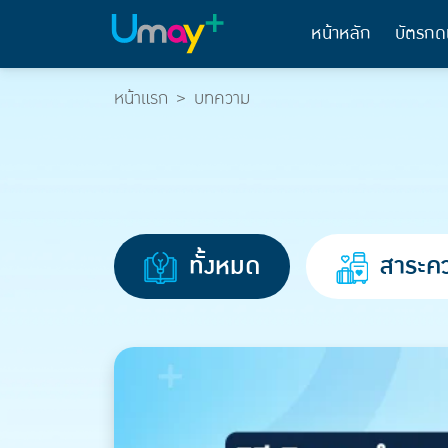
หน้าหลัก
บัตรกด
หน้าแรก
บทความ
ทั้งหมด
สาระคว