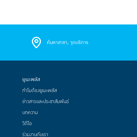
ค้นหาสาขา, จุดบริการ
ยูเมะพลัส
ทำไมต้องยูเมะพลัส
ข่าวสารและประชาสัมพันธ์
บทความ
วิดีโอ
ร่วมงานกับเรา