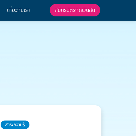
สมัครบัตรกดเงินสด
เกี่ยวกับเรา
ทิปส์
}