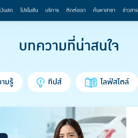
เงินสด
โปรโมชัน
บริการ
ติดต่อเรา
ค้นหาสาขา
ข่าวสาร
บทความที่น่าสนใจ
ามรู้
ทิปส์
ไลฟ์สไตล์