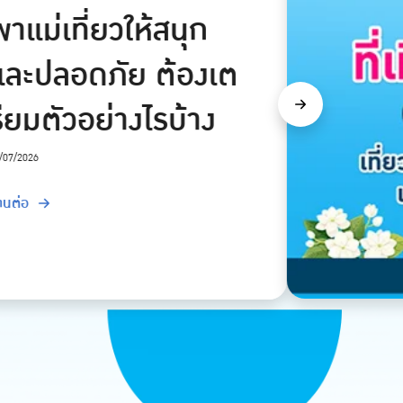
20 ที่เที่ยววันแม่ปี
2569 เที่ยวได้ทั้งใกล้
กรุงเทพและต่าง
Next
จังหวัด
11/07/2026
อ่านต่อ