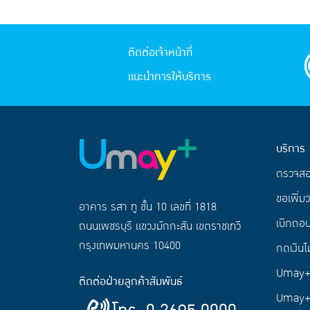
ติดต่อเจ้าหน้าที่
แนะนำการให้บริการ
บริการ
ตรวจส
ขอเพิ่มว
อาคาร รสา ทู ชั้น 10 เลขที่ 1818
เบิกถอน
ถนนเพชรบุรี แขวงมักกะสัน เขตราชเทวี
กรุงเทพมหานคร 10400
กดเงินไม
Umay+ 
ติดต่อฝ่ายลูกค้าสัมพันธ์
Umay+
โทร. 0 2695 0000