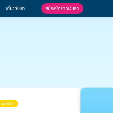
สมัครบัตรกดเงินสด
เกี่ยวกับเรา
ไลฟ์สไตล์
}