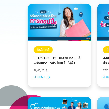
ไลฟ์สไตล์
ไ
แนะวิธีคลายเครียดด้วยการชอปปิง
ออม
พร้อมเทคนิคช้อปแบบไม่ให้พัง
ประ
28/03/2024
27/0
อ่านต่อ
อ่า