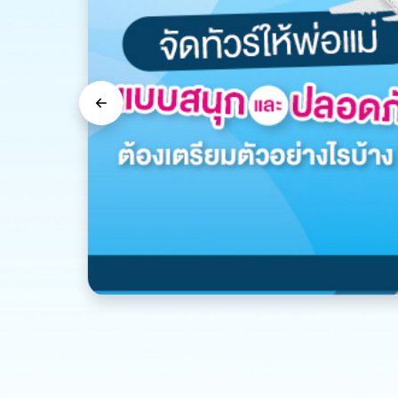
Previous