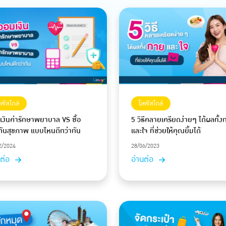
ลฟ์สไตล์
ไลฟ์สไตล์
เงินค่ารักษาพยาบาล VS ซื้อ
5 วิธีคลายเครียดง่ายๆ ได้ผลทั้ง
กันสุขภาพ แบบไหนดีกว่ากัน
และใจ ที่ช่วยให้คุณยิ้มได้
2/2024
28/06/2023
นต่อ
อ่านต่อ