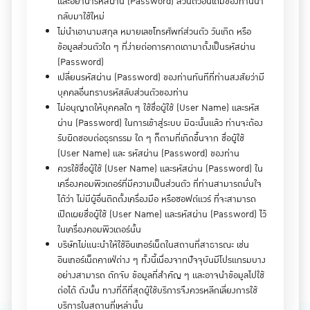
และอย่านำรหัสผ่าน (Password) ส่วนตัวอันเดิมของท่านนำ
กลับมาใช้ใหม่
ไม่นำเอานามสกุล หมายเลขโทรศัพท์ส่วนตัว วันเกิด หรือ
ข้อมูลส่วนตัวใด ๆ ที่ง่ายต่อการคาดเดามาตั้งเป็นรหัสผ่าน
(Password)
เปลี่ยนรหัสผ่าน (Password) ของท่านทันทีที่ท่านสงสัยว่ามี
บุคคลอื่นทราบรหัสลับส่วนตัวของท่าน
ไม่อนุญาตให้บุคคลใด ๆ ใช้ชื่อผู้ใช้ (User Name) และรหัส
ผ่าน (Password) ในการเข้าสู่ระบบ มิฉะนั้นแล้ว ท่านจะต้อง
รับผิดชอบต่อธุรกรรม ใด ๆ ก็ตามที่เกิดขึ้นจาก ชื่อผู้ใช้
(User Name) และ รหัสผ่าน (Password) ของท่าน
ควรใช้ชื่อผู้ใช้ (User Name) และรหัสผ่าน (Password) ใน
เครื่องคอมพิวเตอร์ที่มีความเป็นส่วนตัว ที่ท่านสามารถมั่นใจ
ได้ว่า ไม่มีผู้อื่นติดตั้งเครื่องมือ หรือซอฟต์แวร์ ที่จะสามารถ
เปิดเผยชื่อผู้ใช้ (User Name) และรหัสผ่าน (Password) ไว้
ในเครื่องคอมพิวเตอร์นั้น
บริษัทไม่แนะนำให้ใช้อินเทอร์เน็ตในสถานที่สาธารณะ เช่น
อินเทอร์เน็ตคาเฟ่ต่าง ๆ ทั้งนี้เนื่องจากปัจจุบันมีโปรแกรมบาง
อย่างสามารถ ดักจับ ข้อมูลที่สำคัญ ๆ และอาจนำข้อมูลไปใช้
ต่อได้ ดังนั้น ทางที่ดีที่สุดผู้ใช้บริการจึงควรหลีกเลี่ยงการใช้
บริการในสถานที่เหล่านั้น