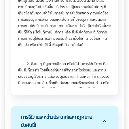
เหตุสุดวิสัย ดังนั้น เมื่อท่านได้รับทราบถึงเงื่อนไขดังกล่าวแล้ว
หากเกิดเหตุในข้างต้นขึ้น บริษัทฯขอปฏิเสธความรับผิดใด ๆ ที่
เกี่ยวข้องกับความล่าช้าในการส่ง การส่งผิดพลาด ความขัดข้อง
การลบข้อมูล หรือความล้มเหลวในการเก็บข้อมูล การหมดเวลา
การหยุดให้บริการ อันตราย ความเสียหาย ไวรัส (ไม่ว่าไวรัสนั้นจะ
เป็นที่รู้จัก หรือไม่ก็ตาม) บริการ หรือ สิ่งอื่นใดก็ตาม ที่เกิดจาก
การที่ท่านผู้ใช้บริการเข้าเยี่ยมชมสำรวจเว็บไซต์ ดาวน์โหลด จัด
เก็บ ส่ง หรือ นำไปใช้ ซึ่งข้อมูลที่ได้จากเว็บไซต์
2. สิ่งใด ๆ ที่ถูกดาวน์โหลด หรือได้ผ่านการให้บริการ ถือ
เป็นสิ่งที่กระทำ โดยขึ้นอยู่กับการพิจารณาไตร่ตรอง และความ
เสี่ยงของผู้ใช้บริการ แต่เพียงผู้เดียว และท่านมีหน้าที่ ที่จะต้องรับ
ผิดชอบต่อความเสี่ยงที่จะเกิดกับระบบคอมพิวเตอร์ของท่าน หรือ
การสูญหายของข้อมูลที่เป็นผลมาจากดาวน์โหลดสิ่งนั้น ๆ
3. เมื่อท่านเข้ามาใช้บริการเว็บไซต์ของบริษัทฯจะต้องผูกพัน
กับการทำธุรกรรมนั้นทุกกรณี โดยไม่มีเงื่อนไข โดยทางบริษัทฯจะ
การใช้งานระหว่างประเทศและกฎหมาย
ไม่รับผิดชอบใด ๆ ทั้งสิ้น
บังคับใช้