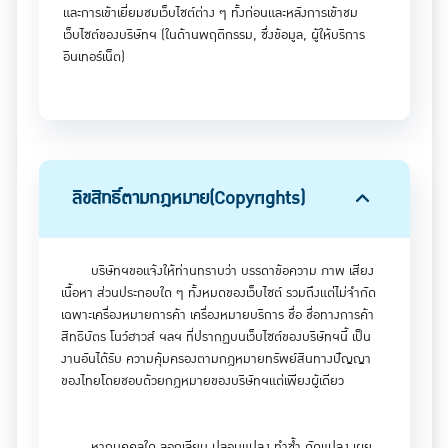
และการเข้าเยี่ยมชมเว็บไซต์ต่าง ๆ ทั้งก่อนและหลังการเข้าชม
เว็บไซต์ของบริษัทฯ (ในด้านพฤติกรรม, ซึ่งข้อมูล, ผู้ให้บริการ
อินเทอร์เน็ต)
บริษัทฯอาจทำการตรวจสอบถึงพฤติกรรมการสืบค้นข้อมูล
ของลูกค้าสมาชิก และใช้บริการระบบเชื่อมโยงข้อมูล โดยส่วนหนึ่ง
ของ กระบวนการรักษาความปลอดภัยนั้น บริษัทฯนำเทคโนโลยี
"คุกกี้" (cookie) มาใช้เพื่อจัดอันดับข้อมูล (Cookies เป็นชิ้น
ลิขสิทธิ์ตามกฎหมาย(Copyrights)
ส่วนของข้อมูลที่สามารถ ส่งถึงและติดตั้ง ในระบบของท่าน โดย
Cookie นั้นจะได้รับการกำหนดโดยบริษัทฯ และจะสิ้นผลลงภาย
หลังจากการเชื่อมโยงข้อมูลในส่วนของบริษัทฯ) บริษัทฯใช้ข้อมูล
บริษัทฯขอแจ้งให้ท่านทราบว่า บรรดาข้อความ ภาพ เสียง
เหล่านี้เพื่อวัดจำนวนผู้ใช้ และปรับปรุงเนื้อหาในเว็บไซต์ของบริษัทฯ
เนื้อหา ส่วนประกอบใด ๆ ทั้งหมดของเว็บไซต์ รวมถึงแต่ไม่จำกัด
เพื่อก่อให้เกิดประสิทธิภาพสูงสุดอย่างต่อเนื่อง ทั้งนี้ ท่านสามารถ
เฉพาะเครื่องหมายการค้า เครื่องหมายบริการ ชื่อ ชื่อทางการค้า
ศึกษาเพิ่มเติม เกี่ยวกับการใช้ Cookies ของบริษัทฯได้จาก
สิทธิบัตร โนว์ฮาวส์ ฯลฯ ที่ปรากฏบนเว็บไซต์ของบริษัทฯนี้ เป็น
นโยบายเกี่ยวกับคุ้กกี้
งานอันได้รับ ความคุ้มครองตามกฎหมายทรัพย์สินทางปัญญา
ของไทยโดยชอบด้วยกฎหมายของบริษัทฯแต่เพียงผู้เดียว
ในบางครั้งบริษัทฯอาจจำเป็นต้องขอข้อมูลจากท่านเช่น ชื่อ
ที่อยู่ เมื่อบริษัทฯต้องการข้อมูล อย่างไรก็ตาม บริษัทฯจะแจ้งให้ท่า
หากบุคคลใด ลอกเลียน ปลอมแปลง ทำซ้ำ ดัดแปลง เผย