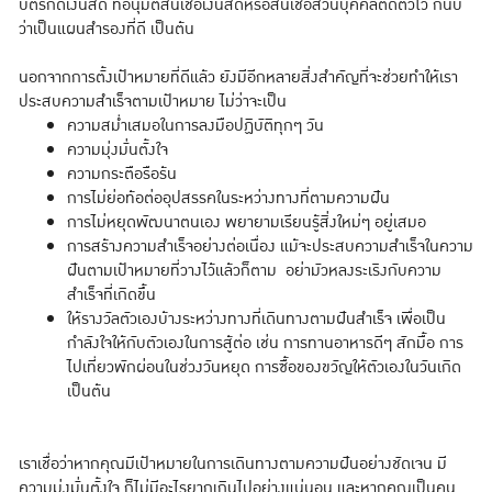
บัตรกดเงินสด ที่อนุมัติสินเชื่อเงินสดหรือสินเชื่อส่วนบุคคลติดตัวไว้ ก็นับ
ว่าเป็นแผนสำรองที่ดี เป็นต้น
นอกจากการตั้งเป้าหมายที่ดีแล้ว ยังมีอีกหลายสิ่งสำคัญที่จะช่วยทำให้เรา
ประสบความสำเร็จตามเป้าหมาย ไม่ว่าจะเป็น
ความสม่ำเสมอในการลงมือปฏิบัติทุกๆ วัน
ความมุ่งมั่นตั้งใจ
ความกระตือรือร้น
การไม่ย่อท้อต่ออุปสรรคในระหว่างทางที่ตามความฝัน
การไม่หยุดพัฒนาตนเอง พยายามเรียนรู้สิ่งใหม่ๆ อยู่เสมอ
การสร้างความสำเร็จอย่างต่อเนื่อง แม้จะประสบความสำเร็จในความ
ฝันตามเป้าหมายที่วางไว้แล้วก็ตาม อย่ามัวหลงระเริงกับความ
สำเร็จที่เกิดขึ้น
ให้รางวัลตัวเองบ้างระหว่างทางที่เดินทางตามฝันสำเร็จ เพื่อเป็น
กำลังใจให้กับตัวเองในการสู้ต่อ เช่น การทานอาหารดีๆ สักมื้อ การ
ไปเที่ยวพักผ่อนในช่วงวันหยุด การซื้อของขวัญให้ตัวเองในวันเกิด
เป็นต้น
เราเชื่อว่าหากคุณมีเป้าหมายในการเดินทางตามความฝันอย่างชัดเจน มี
ความมุ่งมั่นตั้งใจ ก็ไม่มีอะไรยากเกินไปอย่างแน่นอน และหากคุณเป็นคน