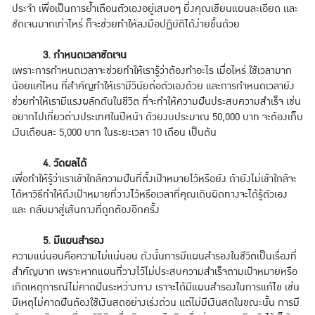
ประจำ เพื่อเป็นการย้ำเตือนตัวเองอยู่เสมอๆ ยิ่งคุณเขียนแผนละเอียด และ
ชัดเจนมากเท่าไหร่ ก็จะช่วยทำให้ลงมือปฏิบัติได้ง่ายขึ้นด้วย
3. กำหนดเวลาชัดเจน
เพราะการกำหนดเวลาจะช่วยทำให้เรารู้ว่าต้องทำอะไร เมื่อไหร่ ใช้เวลามาก
น้อยแค่ไหน ที่สำคัญทำให้เรามีวินัยต่อตัวเองด้วย และการกำหนดเวลายัง
ช่วยทำให้เรามีแรงผลักดันในชีวิต ที่จะทำให้ความฝันประสบความสำเร็จ เช่น
อยากไปเที่ยวต่างประเทศในปีหน้า ด้วยงบประมาณ 50,000 บาท จะต้องเก็บ
เงินเดือนละ 5,000 บาท ในระยะเวลา 10 เดือน เป็นต้น
4. วัดผลได้
เพื่อทำให้รู้ว่าเราเข้าใกล้ความฝันที่ตั้งเป้าหมายไว้หรือยัง ถ้ายังไม่เข้าใกล้จะ
ได้หาวิธีทำให้ถึงเป้าหมายที่วางไว้หรือเวลาที่คุณเดินผิดทางจะได้รู้ตัวเอง
และ กลับมาสู่เส้นทางที่ถูกต้องอีกครั้ง
5. มีแผนสำรอง
ความแน่นอนคือความไม่แน่นอน ดังนั้นการมีแผนสำรองในชีวิตเป็นเรื่องที่
สำคัญมาก เพราะหากแผนที่วางไว้ไม่ประสบความสําเร็จตามเป้าหมายหรือ
เกิดเหตุการณ์ไม่คาดฝันระหว่างทาง เราจะได้มีแผนสำรองในการแก้ไข เช่น
มีเหตุไม่คาดฝันต้องใช้เงินสดอย่างเร่งด่วน แต่ไม่มีเงินสดในขณะนั้น การมี