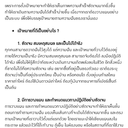
เพราะการตั้งเป้าหมายจะทำให้เราเห็นภาพความสำเร็จชัดเจนมากยิ่งขึ้น
ทำให้เราเดินตามความฝันได้สำเร็จง่ายขึ้น เนื่องจากเราต้องวางแผนอย่าง
เป็นระบบ เพื่อให้บรรลุเป้าหมายตามความฝันของเรานั่นเอง
เป้าหมายที่ดีเป็นอย่างไร ?
1. ชัดเจน สมเหตุสมผล และเป็นไปได้จริง
ทุกคนสามารถวาดฝันไว้สูงได้ แต่ความฝัน และเป้าหมายที่วางไว้ต้องอยู่
ภายใต้ความเป็นจริง มีความสมเหตุสมผล สามารถจับต้องได้ ลงมือปฏิบัติ
ได้จริง เพื่อไม่ให้รู้สึกว่าท้อระหว่างเดินทางจนเกิดพลังลบในชีวิต อีกสิ่งหนึ่ง
ที่ขาดไม่ได้คือความชัดเจน เช่น อยากซื้อที่อยู่เป็นของตัวเอง เราต้องระบุ
ชัดเจนว่าเป็นที่อยู่ประเภทไหน เป็นบ้าน หรือคอนโด ตั้งอยู่บนทำเลไหน
ราคาเท่าไหร่ ต้องใช้เงินดาวน์เท่าไหร่ ต้องกู้เงินจากธนาคารกี่เปอร์เซ็นต์
เป็นต้น
2. มีการวางแผน และกำหนดแนวทางปฏิบัติอย่างชัดเจน
การวางแผน และการกำหนดแนวทางปฏิบัติอย่างชัดเจนจะทำให้เราเห็นขั้น
ตอนการทำตามความฝัน มองเห็นเส้นทางที่จะเดินได้ชัดเจนมากขึ้น และตรง
ตามเป้าหมายที่เราวางไว้ตั้งแต่แรกด้วย โดยเราแนะนำให้เขียนแผนลงใน
กระดาษ แล้วแปะไว้ที่โต๊ะทำงาน ตู้เย็น ในห้องนอน หรือในสถานที่ที่เราใช้งาน