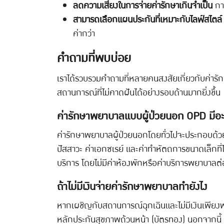
ลดความเสี่ยงในการจ่ายค่ารักษาเกินจำเป็น
การ
สามารถเลือกแผนประกันที่เหมาะกับไลฟ์สไตล์
ค่ากว่า
คำถามที่พบบ่อย
เราได้รวบรวมคำถามที่หลายคนสงสัยเกี่ยวกับค่ารั
สถานการณ์ที่ไม่คาดฝันได้อย่างรอบด้านมากยิ่งขึ้น
ค่ารักษาพยาบาลแบบผู้ป่วยนอก OPD มีอะ
ค่ารักษาพยาบาลผู้ป่วยนอกโดยทั่วไปจะประกอบด้ว
ปัสสาวะ ค่าเอกซเรย์ และค่าทำหัตถการขนาดเล็กที่ไม่
บริการ โดยไม่มีค่าห้องพักหรือค่าบริการพยาบาลต่อเ
ถ้าไม่มีเงินจ่ายค่ารักษาพยาบาลทำยังไง
หากเผชิญกับสถานการณ์ฉุกเฉินและไม่มีเงินเพียงพอ
หลักประกันสุขภาพถ้วนหน้า (บัตรทอง) นอกจากนี้