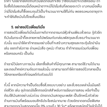
ราคา จึงอยากให้คิดทบทวนให้ดีก่อนที่จะซื้อ ว่าซื้อไปแล้วจะได้ใช้หรือไม่ ถ้า
รีบซื้อไปเลยตอนนี้เดือนหน้าอาจจะมีโปรโมชันที่ลดเยอะกว่า บางคนเมื่อเห็น
ว่ามีโปรโมชันก็ซื้อของตุนไว้เป็นจำนวนมากจนใช้ไม่ทัน พอของหมดอายุอาจ
จะทำให้เสียเงินไปโดยสิ้นเปลือง
5. อย่าชอปปิงเพื่อแก้เบื่อ
การชอปปิงเพื่อแก้เบื่อนั้นอาจเกิดจากอารมณ์ฟุ้งซ่านเพียงชั่วขณะ รู้ตัวอีก
ทีเงินในกระเป๋าก็ละลายหายไปพร้อมกับกล่องพัสดุและสิ่งของจำนวนมาก
ดังนั้น แนะนำให้หากิจกรรมอย่างอื่นที่จะสร้างความสุขและกระตุ้นโดปามีน
เช่น ออกกำลังกาย อ่านหนังสือ ดูหนัง ทำสวน ทำกิจกรรมร่วมกับเพื่อน
หรือครอบครัว เป็นต้น
ถ้าเรามีวินัยทางการเงิน เลือกซื้อสินค้าที่มีคุณภาพ สามารถใช้งานได้นาน
และตอบโจทย์ความต้องการแล้วนั้น เราสามารถทำให้การชอปปิงกลายเป็น
วิธีคลายเครียดที่ก่อผลดีกับตัวเองได้
ทั้งนี้ หากมีความจำเป็นต้องซื้อสิ่งของบางอย่าง และสิ่งของเหล่านั้นมีผลดี
ต่อชีวิต เช่น อุปกรณ์อิเล็กทรอนิกส์สำหรับการเรียนการสอน หรือจำเป็น
ต้องใช้เงินสดอย่างเร่งด่วน บัตรกดเงินสดยูเมะพลัส เป็นอีกหนึ่งตัวช่วย
ด้านการเงินที่พร้อมมอบสิทธิประโยชน์มากมาย ด้วยอัตราดอกเบี้ยพิเศษ
สามารถกดเงินสดดอกเบี้ย 0% นานถึง 30 วัน* หรือหากสมัครไว้แล้วไม่ได้