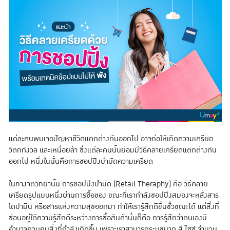
แต่ละคนพบเจอปัญหาชีวิตแตกต่างกันออกไป อาจก่อให้เกิดความเครียด
วิตกกังวล และเหนื่อยล้า ซึ่งแต่ละคนนั้นย่อมมีวิธีคลายเครียดแตกต่างกัน
ออกไป หนึ่งในนั้นคือการชอปปิงบำบัดความเครียด
ในทางจิตวิทยานั้น การชอปปิงบำบัด (Retail Theraphy) คือ วิธีคลาย
เครียดรูปแบบหนึ่งผ่านการซื้อของ ขณะที่เรากำลังชอปปิงสมองจะหลั่งสาร
โดปามีน หรือสารแห่งความสุขออกมา ทำให้เรารู้สึกดีขึ้นชั่วขณะได้ แต่สิ่งที่
ซ่อนอยู่ใต้ความรู้สึกดีระหว่างการซื้อสินค้านั่นก็คือ การรู้สึกว่าตนเองมี
อำนาจควบคุมสิ่งที่กำลังเกิดขึ้น เพราะเราสามารถระบุขนาด สี ไซซ์ จำนวน