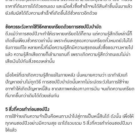
ราคาที่ต้องการได้ด้วยตนเอง และเมื่อสั่งซื้อสำเร็จจนได้สินค้าชิ้นนั้นมาแล้ว
ยังสัมผัสได้ถึงความสำเร็จที่เกิดขึ้นได้ชั่วคราวอีกด้วย
ข้อควรระวังหากใช้วิธีคลายเครียดด้วยการชอปปิงบำบัด
ถึงแม้ว่าการชอปปิงจะทำให้เราหายเครียดได้ก็ตาม แต่ความรู้สึกดีเหล่านี้ก็
เกิดขึ้นเพียงชั่วคราวเท่านั้น เพราะต้นเหตุของความเครียดทั้งหมดยังไม่ได้
รับการแก้ไข หลายครั้งที่เมื่อความรู้สึกมีความสุขตอนสั่งซื้อของจางหายไป
แล้ว ความรู้สึกเสียดายก็เข้ามาแทนที่ เพราะเกิดความรู้สึกว่าตนเองไม่น่า
เสียเงินไปกับสิ่งของเหล่านั้น
เมื่อไหร่ที่เราเกิดความรู้สึกแย่ในภายหลัง นั่นหมายความว่า เรากำลังแก้
ปัญหาอย่างไม่ถูกวิธี การชอปปิงบำบัดนั้นหากไม่ระมัดระวังในการใช้จ่าย
อาจทำให้เกิดปัญหาหนี้สิน ขาดสภาพคล่องทางการเงิน จนเกิดความเครียด
ที่มากขึ้นกว่าเดิมได้ด้วยเช่นกัน
5 สิ่งที่ควรทำก่อนชอปปิง
การใช้จ่ายเกินความจำเป็นคือหนทางนำไปสู่การเป็นหนี้สินได้ ดังนั้น เพื่อให้
ทุกคนชอปปิงอย่างมีความสุข เราได้รวบรวม 5 สิ่งที่ควรทำก่อนชอปปิงมา
ให้แล้ว