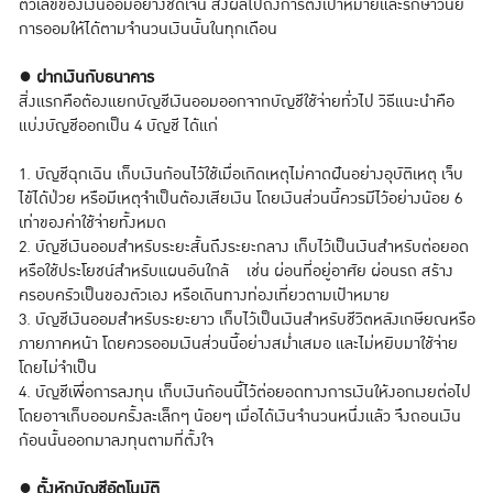
ตัวเลขของเงินออมอย่างชัดเจน ส่งผลไปถึงการตั้งเป้าหมายและรักษาวินัย
การออมให้ได้ตามจำนวนเงินนั้นในทุกเดือน
●
ฝากเงินกับธนาคาร
สิ่งแรกคือต้องแยกบัญชีเงินออมออกจากบัญชีใช้จ่ายทั่วไป วิธีแนะนำคือ
แบ่งบัญชีออกเป็น 4 บัญชี ได้แก่
1. บัญชีฉุกเฉิน เก็บเงินก้อนไว้ใช้เมื่อเกิดเหตุไม่คาดฝันอย่างอุบัติเหตุ เจ็บ
ไข้ได้ป่วย หรือมีเหตุจำเป็นต้องเสียเงิน โดยเงินส่วนนี้ควรมีไว้อย่างน้อย 6
เท่าของค่าใช้จ่ายทั้งหมด
2. บัญชีเงินออมสำหรับระยะสั้นถึงระยะกลาง เก็บไว้เป็นเงินสำหรับต่อยอด
หรือใช้ประโยชน์สำหรับแผนอันใกล้ เช่น ผ่อนที่อยู่อาศัย ผ่อนรถ สร้าง
ครอบครัวเป็นของตัวเอง หรือเดินทางท่องเที่ยวตามเป้าหมาย
3. บัญชีเงินออมสำหรับระยะยาว เก็บไว้เป็นเงินสำหรับชีวิตหลังเกษียณหรือ
ภายภาคหน้า โดยควรออมเงินส่วนนี้อย่างสม่ำเสมอ และไม่หยิบมาใช้จ่าย
โดยไม่จำเป็น
4. บัญชีเพื่อการลงทุน เก็บเงินก้อนนี้ไว้ต่อยอดทางการเงินให้งอกเงยต่อไป
โดยอาจเก็บออมครั้งละเล็กๆ น้อยๆ เมื่อได้เงินจำนวนหนึ่งแล้ว จึงถอนเงิน
ก้อนนั้นออกมาลงทุนตามที่ตั้งใจ
●
ตั้งหักบัญชีอัตโนมัติ