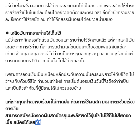
วิธีนี้จะช่วยสร้างวินัยการใช้จ่ายและออมเงินได้เป็นอย่างดี เพราะช่วยให้ชำระ
รายจ่ายจำเป็นในแต่ละเดือนได้อย่างถูกต้องและตรงเวลา อีกทั้งยังทราบราย
ละเอียดค่าใช้จ่ายชัดเจน ทำให้จัดสรรเงินออมได้อย่างสม่ำเสมอ
●
เหลือเงินจากรายจ่ายให้เก็บไว้
แม้ว่าเราจะจัดสรรสัดส่วนเงินออมและรายจ่ายไว้ชัดเจนแล้ว แต่หากเรามีเงิน
เหลือจากการใช้จ่าย ก็สามารถนำเงินส่วนนั้นมาเก็บออมเพิ่มได้ในแต่ละ
เดือน ซึ่งมีหลากหลายวิธี ไม่ว่าจะเป็นการหยอดเหรียญออมเงิน หรือแม้แต่
การทดธนบัตร 50 บาท เก็บไว้ ไม่ใช้จ่ายออกไป
เพราะการออมเงินเป็นเหมือนหลักประกันความมั่นคงระยะยาวให้กับชีวิต ไม่
ว่าจะเก็บด้วยวิธีใด จำนวนเท่าไหร่ การเริ่มต้นออมเงินวันนี้จึงถือว่าจำเป็น
และเป็นสิ่งสำคัญที่ผู้มีรายได้ไม่ควรมองข้าม
แต่หากคุณกำลังพบเรื่องที่ไม่คาดฝัน ต้องการใช้เงินสด มองหาตัวช่วยเรื่อง
การเงิน
สามารถสมัครบัตรกดเงินสดบัตรยูเมะพลัสพกไว้อุ่นใจ ไม่ใช้ก็ไม่เสียดอก
เบี้ย สมัครได้เลย
ที่นี่