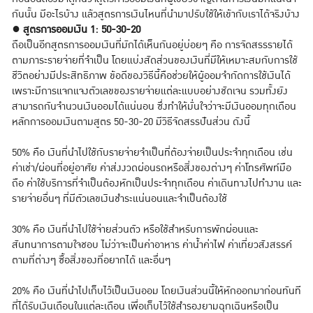
กันนั้น มีอะไรบ้าง แล้วสูตรการเงินไหนที่นำมาปรับใช้ให้เข้ากับเราได้จริงบ้าง
●
สูตรการออมเงิน 1: 50-30-20
ถือเป็นอีกสูตรการออมเงินที่มักได้เห็นกันอยู่บ่อยๆ คือ การจัดสรรรายได้
ตามภาระรายจ่ายที่จำเป็น โดยแบ่งสัดส่วนของเงินที่มีให้เหมาะสมกับการใช้
ชีวิตอย่างมีประสิทธิภาพ ข้อดีของวิธีนี้คือช่วยให้ผู้ออมจำกัดการใช้เงินได้
เพราะมีการแจกแจงตัวเลขของรายจ่ายแต่ละแบบอย่างชัดเจน รวมทั้งยัง
สามารถกันจำนวนเงินออมได้แน่นอน ซึ่งทำให้มั่นใจว่าจะมีเงินออมทุกเดือน
หลักการออมเงินตามสูตร 50-30-20 มีวิธีจัดสรรปันส่วน ดังนี้
50% คือ เงินที่นำไปใช้กับรายจ่ายจำเป็นที่ต้องจ่ายเป็นประจำทุกเดือน เช่น
ค่าเช่า/ผ่อนที่อยู่อาศัย ค่าส่งงวดผ่อนรถหรือสิ่งของต่างๆ ค่าโทรศัพท์มือ
ถือ ค่าใช้บริการที่จำเป็นต้องหักเป็นประจำทุกเดือน ค่าเดินทางไปทำงาน และ
รายจ่ายอื่นๆ ที่มีตัวเลขเงินชำระแน่นอนและจำเป็นต้องใช้
30% คือ เงินที่นำไปใช้จ่ายส่วนตัว หรือใช้สำหรับการพักผ่อนและ
สันทนาการตามใจชอบ ไม่ว่าจะเป็นค่าอาหาร ค่าน้ำค่าไฟ ค่าเที่ยวสังสรรค์
ตามที่ต่างๆ ซื้อสิ่งของที่อยากได้ และอื่นๆ
20% คือ เงินที่นำไปเก็บไว้เป็นเงินออม โดยเงินส่วนนี้ให้หักออกมาก่อนทันที
ที่ได้รับเงินเดือนในแต่ละเดือน เพื่อเก็บไว้ใช้สำรองยามฉุกเฉินหรือเป็น