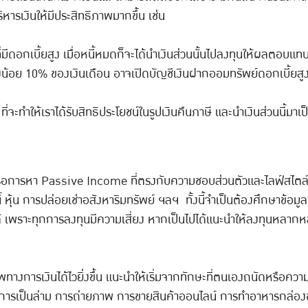
ิหารเงินให้มีประสิทธิภาพมากขึ้น เช่น
่มีดอกเบี้ยสูง เมื่อหนี้หมดก็จะได้นำเงินส่วนนั้นไปลงทุนให้ผลตอบแ
างน้อย 10% ของเงินเดือน อาจเปิดบัญชีเงินฝากออมทรัพย์ดอกเบี้ยสูงก็เ
ี ที่จะทำให้เราได้รับสิทธิประโยชน์ในรูปเงินคืนภาษี และนำเงินส่วนนี้ม
ือการหา Passive Income ที่ตรงกับความชอบส่วนตัวและไลฟ์สไตล์ขอ
้ หุ้น การปล่อยเช่าอสังหาริมทรัพย์ ฯลฯ ทั้งนี้จำเป็นต้องศึกษาข้อมู
ับได้ เพราะทุกการลงทุนมีความเสี่ยง หากเป็นไปได้แนะนำให้ลงทุนหลา
สรภาพทางการเงินได้ไวยิ่งขึ้น แนะนำให้เริ่มจากทักษะที่ตนเองถนัดหรื
ช่น การเป็นล่าม การถ่ายภาพ การขายสินค้าออนไลน์ การทำอาหารกล่องข