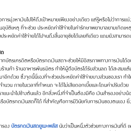
รมุ่งหาเงินไปให้ถึงเป้าหมายเพียงอย่างเดียว แต่รู้หรือไม่ว่าการแบ
นอุบัติเหตุ ที่จะช่วย ประหยัดค่าใช้จ่ายในค่ารักษาพยาบาลยามเกิดเหตุไ
วยประหยัดค่าใช้จ่ายได้ไปจนถึงสิ้นอายุขัยได้เลยทีเดียว แถมยังสามาร
สด
กบัตรเครดิตหรือบัตรกดเงินสดจะช่วยให้มีอิสรภาพทางการเงินได้อย่
ร้านค้า ร้านอาหารพันธมิตร ทำให้ผู้ถือบัตรได้รับส่วนลด ได้สะสมแต้
าอีกด้วย ซึ่งจุดนี้นี่เองที่จะช่วยประหยัดค่าใช้จ่ายบางส่วนของเรา ทำ
เต็มจำนวน ภายในเวลาที่กำหนด จะได้ไม่เสียดอกเบี้ยและโดนค่าปรับด้วย
าแนะนำไปข้างต้นแล้ว อีกสิ่งหนึ่งที่จำเป็นต้องมีคือ เงินสำรองอย่างน
ือบัตรกดเงินสดก็ได้ ที่สำคัญคือการมีวินัยกับการเงินของตนเอง ยิ่งม
ดสำรอง
บัตรกดเงินสดยูเมะพลัส
นับว่าเป็นหนึ่งตัวช่วยทางการเงินที่ดี