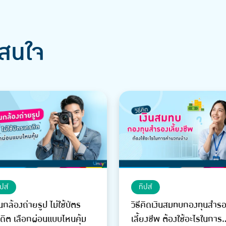
สนใจ
ิปส์
ทิปส์
นกล้องถ่ายรูป ไม่ใช้บัตร
วิธีคิดเงินสมทบกองทุนสำร
ดิต เลือกผ่อนแบบไหนคุ้ม
เลี้ยงชีพ ต้องใช้อะไรในการ