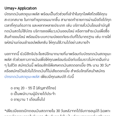
Umay+ Application
บัตรกดเงินสดยูเมะพลัส พร้อมเป็นตัวช่วยที่เข้าใจในทุกไลฟ์สไตล์ให้คุณ
สะดวกสบาย ในการทำธุรกรรมมากขึ้น สามารถทำรายการผ่านมือถือได้ทุก
เวลาที่คุณต้องการ และหลากหลายประเภท เช่น บริการสั่งเงินโอนเข้าบัญชี
กดเงินสดไม่ใช้บัตร บริการขอเพิ่มวงเงินออนไลน์ หรือการชำระเงินเพื่อซื้อ
สินค้าออนไลน์ พร้อมมีระบบความปลอดภัยระดับที่ได้มาตรฐาน เช่น การใส่
รหัสผ่านก่อนเข้าแอปพลิเคชัน ให้คุณใช้งานได้อย่างสบายใจ
นอกจากนี้ ยังมีสิทธิประโยชน์อีกมากมายที่มาพร้อมกับบัตรกดเงินสดยูเมะ
พลัส ตัวช่วยทางการเงินเพื่อให้คุณพร้อมรับมือกับเรื่องราวไม่คาดฝันต่าง
ๆ ในชีวิต สมัครวันนี้ พร้อมสิทธิพิเศษกดเงินสดดอกเบี้ย 0% นาน 30 วัน*
หรือสมัครไว้แล้วไม่ได้กดเงินก็ไม่เสียดอกเบี้ย สำหรับใครที่สนใจสมัคร
บัตรกดเงินสดยูเมะพลัส
เพียงมีคุณสมบัติ ดังนี้
o อายุ 20 - 55 ปี (สัญชาติไทย)
o เป็นพนักงานผู้มีรายได้ประจำ
o อายุงาน 1 เดือนขึ้นไป
*เพียงมียอดเบิกถอนเงินสดภายใน 30 วันหลังจากได้รับการอนุมัติ (เฉพาะ