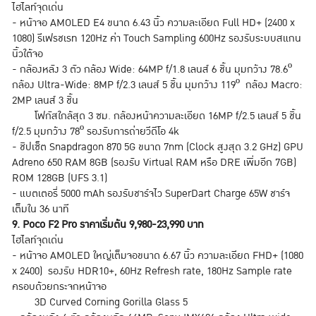
ไฮไลท์จุดเด่น
- หน้าจอ AMOLED E4 ขนาด 6.43 นิ้ว ความละเอียด Full HD+ (2400 x
1080) รีเฟรชเรท 120Hz ค่า Touch Sampling 600Hz รองรับระบบสแกน
นิ้วใต้จอ
- กล้องหลัง 3 ตัว กล้อง Wide: 64MP f/1.8 เลนส์ 6 ชิ้น มุมกว้าง 78.6º
กล้อง Ultra-Wide: 8MP f/2.3 เลนส์ 5 ชิ้น มุมกว้าง 119º กล้อง Macro:
2MP เลนส์ 3 ชิ้น
โฟกัสใกล้สุด 3 ซม. กล้องหน้าความละเอียด 16MP f/2.5 เลนส์ 5 ชิ้น
f/2.5 มุมกว้าง 78º รองรับการถ่ายวีดีโอ 4k
- ชิปเซ็ต Snapdragon 870 5G ขนาด 7nm (Clock สูงสุด 3.2 GHz) GPU
Adreno 650 RAM 8GB (รองรับ Virtual RAM หรือ DRE เพิ่มอีก 7GB)
ROM 128GB (UFS 3.1)
- แบตเตอรี่ 5000 mAh รองรับชาร์จไว SuperDart Charge 65W ชาร์จ
เต็มใน 36 นาที
9. Poco F2 Pro ราคาเริ่มต้น 9,980-23,990 บาท
ไฮไลท์จุดเด่น
- หน้าจอ AMOLED ใหญ่เต็มจอขนาด 6.67 นิ้ว ความละเอียด FHD+ (1080
x 2400) รองรับ HDR10+, 60Hz Refresh rate, 180Hz Sample rate
ครอบด้วยกระจกหน้าจอ
3D Curved Corning Gorilla Glass 5