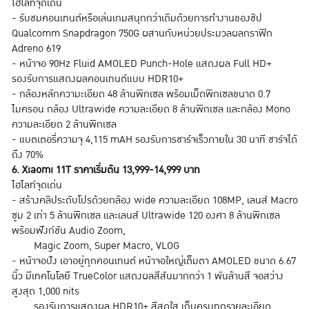
ไฮไลท์จุดเด่น
- รับชมคอนเทนต์หรือเล่นเกมสนุกกว่าเดิมด้วยการทำงานของชิป
Qualcomm Snapdragon 750G ผสานกับหน่วยประมวลผลกราฟิก
Adreno 619
- หน้าจอ 90Hz Fluid AMOLED Punch-Hole แสดงผล Full HD+
รองรับการแสดงผลคอนเทนต์แบบ HDR10+
- กล้องหลักความะเอียด 48 ล้านพิกเซล พร้อมเม็ดพิกเซลขนาด 0.7
ไมครอน กล้อง Ultrawide ความละเอียด 8 ล้านพิกเซล และกล้อง Mono
ความละเอียด 2 ล้านพิกเซล
- แบตเตอรี่ความจุ 4,115 mAH รองรับการชาร์จเร็วภายใน 30 นาที ชาร์จได้
ถึง 70%
6. Xiaomi 11T ราคาเริ่มต้น 13,999-14,999 บาท
ไฮไลท์จุดเด่น
- สร้างคลิประดับโปรด้วยกล้อง wide ความละเอียด 108MP, เลนส์ Macro
ซูม 2 เท่า 5 ล้านพิกเซล และเลนส์ Ultrawide 120 องศา 8 ล้านพิกเซล
พร้อมฟังก์ชัน Audio Zoom,
Magic Zoom, Super Macro, VLOG
- หน้าจอปัง เอาอยู่ทุกคอนเทนต์ หน้าจอใหญ่เต็มตา AMOLED ขนาด 6.67
นิ้ว มีเทคโนโลยี TrueColor แสดงผลสีสันมากกว่า 1 พันล้านสี จอสว่าง
สูงสุด 1,000 nits
รองรับการแสดงผล HDR10+ สีสดใส เก็บครบทุกรายละเอียด