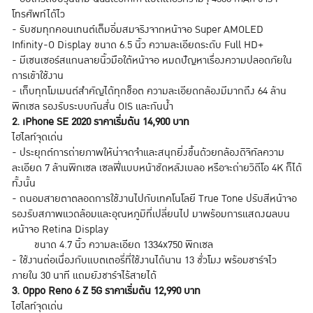
โทรศัพท์ได้ไว
- รับชมทุกคอนเทนต์เต็มอิ่มสมจริงจากหน้าจอ Super AMOLED
Infinity-O Display ขนาด 6.5 นิ้ว ความละเอียดระดับ Full HD+
- มีเซนเซอร์สแกนลายนิ้วมือใต้หน้าจอ หมดปัญหาเรื่องความปลอดภัยใน
การเข้าใช้งาน
- เก็บทุกโมเมนต์สำคัญได้ทุกช็อต ความละเอียดกล้องมีมากถึง 64 ล้าน
พิกเซล รองรับระบบกันสั่น OIS และกันน้ำ
2. iPhone SE 2020 ราคาเริ่มต้น 14,900 บาท
ไฮไลท์จุดเด่น
- ประยุกต์การถ่ายภาพให้น่าจดจำและสนุกยิ่งขึ้นด้วยกล้องดิจิทัลความ
ละเอียด 7 ล้านพิกเซล เซลฟี่แบบหน้าชัดหลังเบลอ หรือจะถ่ายวิดีโอ 4K ก็ได้
ทั้งนั้น
- ถนอมสายตาตลอดการใช้งานไปกับเทคโนโลยี True Tone ปรับสีหน้าจอ
รองรับสภาพแวดล้อมและอุณหภูมิที่เปลี่ยนไป มาพร้อมการแสดงผลบน
หน้าจอ Retina Display
ขนาด 4.7 นิ้ว ความละเอียด 1334x750 พิกเซล
- ใช้งานต่อเนื่องกับแบตเตอรี่ที่ใช้งานได้นาน 13 ชั่วโมง พร้อมชาร์จไว
ภายใน 30 นาที แถมยังชาร์จไร้สายได้
3. Oppo Reno 6 Z 5G ราคาเริ่มต้น 12,990 บาท
ไฮไลท์จุดเด่น