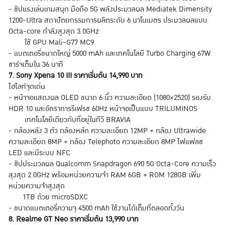
- ชิปแรงเล่นเกมสนุก มือถือ 5G พลังประมวลผล Mediatek Dimensity
1200-Ultra สถาปัตยกรรมการผลิตระดับ 6 นาโนเมตร ประมวลผลแบบ
Octa-core กำลังสูงสุด 3.0GHz
ใช้ GPU Mali-G77 MC9
- แบตเตอรี่ขนาดใหญ่ 5000 mAh และเทคโนโลยี Turbo Charging 67W
ชาร์จเต็มใน 36 นาที
7. Sony Xperia 10 III ราคาเริ่มต้น 14,990 บาท
ไฮไลท์จุดเด่น
- หน้าจอแสดงผล OLED ขนาด 6 นิ้ว ความละเอียด (1080×2520) รองรับ
HDR 10 และอัตราการรีเฟรช 60Hz หน้าจอเป็นแบบ TRILUMINOS
เทคโนโลยีเดียวกับที่อยู่ในทีวี BRAVIA
- กล้องหลัง 3 ตัว กล้องหลัก ความละเอียด 12MP + กล้อง Ultrawide
ความละเอียด 8MP + กล้อง Telephoto ความละเอียด 8MP ไฟแฟลช
LED และมีระบบ NFC
- ชิปประมวลผล Qualcomm Snapdragon 690 5G Octa-Core ความเร็ว
สุงสุด 2.0GHz พร้อมหน่วยความจำ RAM 6GB + ROM 128GB เพิ่ม
หน่วยความจำสูงสุด
1TB ด้วย microSDXC
- ขนาดแบตเตอรี่ความจุ 4500 mAh ใช้งานได้เต็มที่ตลอดทั้งวัน
8. Realme GT Neo ราคาเริ่มต้น 13,990 บาท