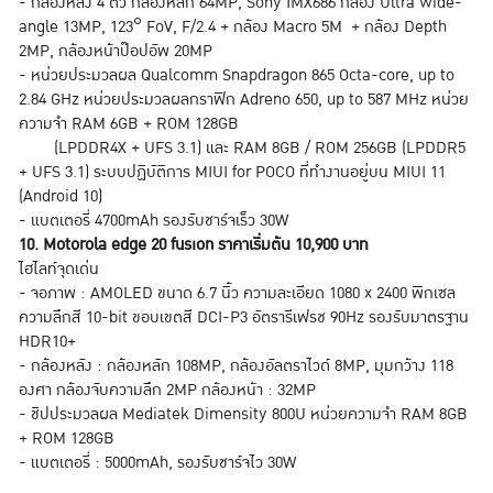
- กล้องหลัง 4 ตัว กล้องหลัก 64MP, Sony IMX686 กล้อง Ultra wide-
angle 13MP, 123° FoV, F/2.4 + กล้อง Macro 5M + กล้อง Depth
2MP, กล้องหน้าป๊อปอัพ 20MP
- หน่วยประมวลผล Qualcomm Snapdragon 865 Octa-core, up to
2.84 GHz หน่วยประมวลผลกราฟิก Adreno 650, up to 587 MHz หน่วย
ความจำ RAM 6GB + ROM 128GB
(LPDDR4X + UFS 3.1) และ RAM 8GB / ROM 256GB (LPDDR5
+ UFS 3.1) ระบบปฏิบัติการ MIUI for POCO ที่ทำงานอยู่บน MIUI 11
(Android 10)
- แบตเตอรี่ 4700mAh รองรับชาร์จเร็ว 30W
10. Motorola edge 20 fusion ราคาเริ่มต้น 10,900 บาท
ไฮไลท์จุดเด่น
- จอภาพ : AMOLED ขนาด 6.7 นิ้ว ความละเอียด 1080 x 2400 พิกเซล
ความลึกสี 10-bit ขอบเขตสี DCI-P3 อัตรารีเฟรช 90Hz รองรับมาตรฐาน
HDR10+
- กล้องหลัง : กล้องหลัก 108MP, กล้องอัลตราไวด์ 8MP, มุมกว้าง 118
องศา กล้องจับความลึก 2MP กล้องหน้า : 32MP
- ชิปประมวลผล Mediatek Dimensity 800U หน่วยความจำ RAM 8GB
+ ROM 128GB
- แบตเตอรี่ : 5000mAh, รองรับชาร์จไว 30W