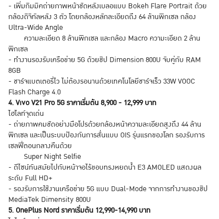
- เพิ่มกิมมิคถ่ายภาพหน้าชัดหลังเบลอแบบ Bokeh Flare Portrait ด้วย
กล้องดิจิทัลหลัง 3 ตัว โดยกล้องหลักละเอียดถึง 64 ล้านพิกเซล กล้อง
Ultra-Wide Angle
ความละเอียด 8 ล้านพิกเซล และกล้อง Macro ความะเอียด 2 ล้าน
พิกเซล
- ทำงานรองรับเครือข่าย 5G ด้วยชิป Dimension 800U จับคู่กับ RAM
8GB
- ชาร์จแบตเตอรี่ไว ไม่ต้องรอนานด้วยเทคโนโลยีชาร์จเร็ว 33W VOOC
Flash Charge 4.0
4. Vivo V21 Pro 5G ราคาเริ่มต้น 8,900 - 12,999 บาท
ไฮไลท์จุดเด่น
- ถ่ายภาพคมชัดอย่างมือโปรด้วยกล้องหน้าความละเอียดสูงถึง 44 ล้าน
พิกเซล และเป็นระบบป้องกันการสั่นแบบ OIS รุ่นแรกของโลก รองรับการ
เซลฟี่ตอนกลางคืนด้วย
Super Night Selfie
- ดีไซน์ทันสมัยไปกับหน้าจอไร้ขอบทรงหยดน้ำ E3 AMOLED แสดงผล
ระดับ Full HD+
- รองรับการใช้งานเครือข่าย 5G แบบ Dual-Mode จากการทำงานของชิป
MediaTek Dimensity 800U
5. OnePlus Nord ราคาเริ่มต้น 12,990-14,990 บาท