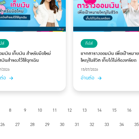
ปส์
ทิปส์
ออมเงิน เก็บเงิน สำหรับมือใหม่
แจกตารางออมเงิน เพื่อเป้าหมาย
งเงินสำรองไว้ใช้ฉุกเฉิน
ใหญ่ในชีวิต เก็บได้ไม่ต้องเครียด
7/2026
15/07/2026
นต่อ
อ่านต่อ
8
9
10
11
12
13
14
15
16
26
27
28
29
30
31
32
33
34
35