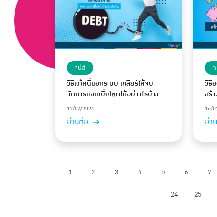
ทิปส์
ทิ
วิธีแก้หนี้นอกระบบ เคลียร์ให้จบ
วิธี
จัดการดอกเบี้ยโหดได้อย่างไรบ้าง
สร้า
17/07/2026
16/0
อ่านต่อ
อ่า
1
2
3
4
5
6
7
24
25