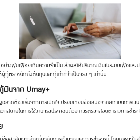
้นอย่างฟุ่มเฟือยเกินความจำเป็น ส่งผลให้ปริมาณเงินในระบบเฟ้อและป
กู้ตระหนักถึงต้นทุนและกู้เท่าที่จำเป็นจริง ๆ เท่านั้น
นกู้เงินจาก Umay+
ฉลาดต้องเริ่มจากการเปิดใจเปรียบเทียบข้อเสนอจากสถาบันการเงิน
มสะดวกสบายในการใช้งานจริงประกอบด้วย ควรตรวจสอบตารางการชำระคื
ย
อาจยังมีข้อสงสัยเจาะลึกเกี่ยวกับการคำนวณและการชำระหนี้ โดยเฉพาะใน