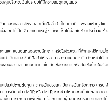
วบคุมปริมาณเงินในระบบให้มีความสมดุลอยู่เสมอ
จักประเภทของ อัตราดอกเบี้ยคือสิ่งจำเป็นอย่างยิ่ง เพราะแต่ละรูปแบบ
ออกได้เป็น 2 ประเภทใหญ่ ๆ ที่พบเห็นได้บ่อยในชีวิตประจำวัน ซึ่งส
ัดเจนและแน่นอนตลอดอายุสัญญา หรือในช่วงเวลาที่กำหนดไว้ตามเงื่
เดิมเท่าเดิมเสมอ ข้อดีคือทำให้เราสามารถวางแผนการเงินล่วงหน้าได้ง
ันผวนของตลาดในอนาคต เช่น สินเชื่อรถยนต์ หรือสินเชื่อบ้านในช่วงปี
่ยนแปลงไปตามต้นทุนทางการเงินของสถาบันการเงินหรือสภาวะเศรษฐกิจ
ทางการเงินอย่าง MRR หรือ MLR หากช่วงไหนดอกเบี้ยในตลาดลดลง ผู้ก
ึ้น ภาระหนี้อาจเพิ่มขึ้นได้ จึงเหมาะกับผู้ที่สามารถรับความเสี่ยงได้