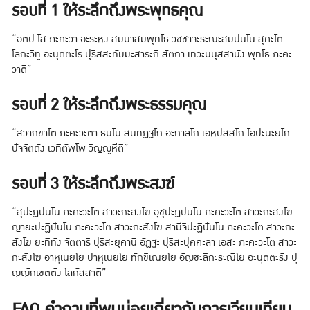
รอบที่ 1 ให้ระลึกถึงพระพุทธคุณ
“อิติปิ โส ภะคะวา อะระหัง สัมมาสัมพุทโธ วิชชาจะระณะสัมปันโน สุคะโต
โลกะวิทู อะนุตตะโร ปุริสสะทัมมะสาระถิ สัตถา เทวะมนุสสานัง พุทโธ ภะคะ
วาติ”
รอบที่ 2 ให้ระลึกถึงพระธรรมคุณ
“สวากขาโต ภะคะวะตา ธัมโม สันทิฏฐิโก อะกาลิโก เอหิปัสสิโก โอปะนะยิโก
ปัจจัตตัง เวทิตัพโพ วิญญูหีติ”
รอบที่ 3 ให้ระลึกถึงพระสงฆ์
“สุปะฏิปันโน ภะคะวะโต สาวะกะสังโฆ อุชุปะฏิปันโน ภะคะวะโต สาวะกะสังโฆ
ญายะปะฏิปันโน ภะคะวะโต สาวะกะสังโฆ สามีจิปะฏิปันโน ภะคะวะโต สาวะกะ
สังโฆ ยะทิทัง จัตตาริ ปุริสะยุคานิ อัฏฐะ ปุริสะปุคคะลา เอสะ ภะคะวะโต สาวะ
กะสังโฆ อาหุเนยโย ปาหุเนยโย ทักขิเณยโย อัญชะลีกะระณีโย อะนุตตะรัง ปุ
ญญักเขตตัง โลกัสสาติ”
FAQ คำถามที่พบบ่อยเกี่ยวกับการเวียนเทียน