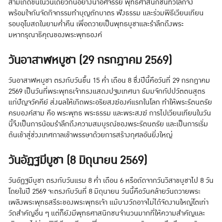
สามเกิดขึ้นในวันเดียวกันอย่างน่าอัศจรรย์ พุทธศาสนิกชนทั่วโลกจึง
พร้อมใจกันจัดกิจกรรมทำบุญตักบาตร ฟังธรรม และร่วมพิธีเวียนเทียน
รอบอุโบสถในยามค่ำคืน เพื่อถวายเป็นพุทธบูชาและรำลึกถึงพระ
มหากรุณาธิคุณของพระพุทธองค์
วันอาสาฬหบูชา (29 กรกฎาคม 2569)
วันอาสาฬหบูชา ตรงกับวันขึ้น 15 ค่ำ เดือน 8 ซึ่งปีนี้คือวันที่ 29 กรกฎาคม
2569 เป็นวันที่พระพุทธเจ้าทรงแสดงปฐมเทศนา ธัมมจักกัปปวัตตนสูตร
แก่ปัญจวัคคีย์ ส่งผลให้เกิดพระอริยสงฆ์องค์แรกในโลก ทำให้พระรัตนตรัย
ครบองค์สาม คือ พระพุทธ พระธรรม และพระสงฆ์ การไปเวียนเทียนในวัน
นี้จึงเป็นการน้อมรำลึกถึงความสมบูรณ์ของพระรัตนตรัย และเป็นการเริ่ม
ต้นเข้าสู่ช่วงเทศกาลเข้าพรรษาด้วยการสร้างกุศลอันยิ่งใหญ่
วันอัฏฐมีบูชา (8 มิถุนายน 2569)
วันอัฏฐมีบูชา ตรงกับวันแรม 8 ค่ำ เดือน 6 หรือถัดจากวันวิสาขบูชาไป 8 วัน
โดยในปี 2569 จะตรงกับวันที่ 8 มิถุนายน วันนี้คือวันคล้ายวันถวายพระ
เพลิงพระพุทธสรีระของพระพุทธเจ้า แม้บางวัดอาจไม่ได้จัดงานใหญ่โตเท่า
วัดสำคัญอื่น ๆ แต่ก็ยังมีพุทธศาสนิกชนจำนวนมากที่ให้ความสำคัญและ