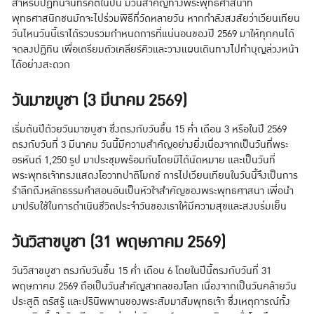
สำหรับปฏิทินจันทรคติในปีนี้ มีวันสำคัญทางพระพุทธศาสนาที่
พุทธศาสนิกชนมักจะไปร่วมพิธีที่วัดหลายวัน หากกำลังสงสัยว่าเวียนเทียน
วันไหนวันนี้เราได้รวบรวมกำหนดการที่แน่นอนของปี 2569 มาให้ทุกคนได้
จดลงปฏิทิน เพื่อเตรียมตัวเคลียร์คิวและวางแผนเดินทางไปทำบุญล่วงหน้า
ได้อย่างสะดวก
วันมาฆบูชา (3 มีนาคม 2569)
เริ่มต้นปีด้วยวันมาฆบูชา ซึ่งตรงกับวันขึ้น 15 ค่ำ เดือน 3 หรือในปี 2569
ตรงกับวันที่ 3 มีนาคม วันนี้มีความสำคัญอย่างยิ่งเนื่องจากเป็นวันที่พระ
อรหันต์ 1,250 รูป มาประชุมพร้อมกันโดยมิได้นัดหมาย และเป็นวันที่
พระพุทธเจ้าทรงแสดงโอวาทปาติโมกข์ การไปเวียนเทียนในวันนี้จึงเป็นการ
รำลึกถึงหลักธรรมคำสอนอันเป็นหัวใจสำคัญของพระพุทธศาสนา เพื่อนำ
มาปรับใช้ในการดำเนินชีวิตประจำวันของเราให้มีความสุขและสงบร่มเย็น
วันวิสาขบูชา (31 พฤษภาคม 2569)
วันวิสาขบูชา ตรงกับวันขึ้น 15 ค่ำ เดือน 6 โดยในปีนี้ตรงกับวันที่ 31
พฤษภาคม 2569 ถือเป็นวันสำคัญสากลของโลก เนื่องจากเป็นวันคล้ายวัน
ประสูติ ตรัสรู้ และปรินิพพานของพระสัมมาสัมพุทธเจ้า ซึ่งเหตุการณ์ทั้ง