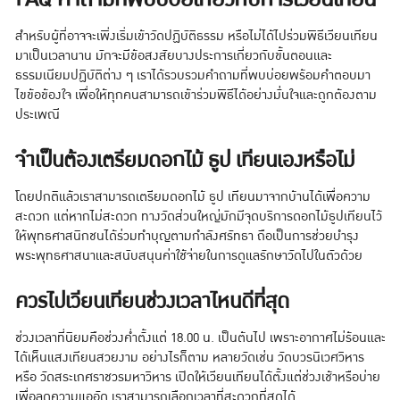
สำหรับผู้ที่อาจจะเพิ่งเริ่มเข้าวัดปฏิบัติธรรม หรือไม่ได้ไปร่วมพิธีเวียนเทียน
มาเป็นเวลานาน มักจะมีข้อสงสัยบางประการเกี่ยวกับขั้นตอนและ
ธรรมเนียมปฏิบัติต่าง ๆ เราได้รวบรวมคำถามที่พบบ่อยพร้อมคำตอบมา
ไขข้อข้องใจ เพื่อให้ทุกคนสามารถเข้าร่วมพิธีได้อย่างมั่นใจและถูกต้องตาม
ประเพณี
จำเป็นต้องเตรียมดอกไม้ ธูป เทียนเองหรือไม่
โดยปกติแล้วเราสามารถเตรียมดอกไม้ ธูป เทียนมาจากบ้านได้เพื่อความ
สะดวก แต่หากไม่สะดวก ทางวัดส่วนใหญ่มักมีจุดบริการดอกไม้ธูปเทียนไว้
ให้พุทธศาสนิกชนได้ร่วมทำบุญตามกำลังศรัทธา ถือเป็นการช่วยบำรุง
พระพุทธศาสนาและสนับสนุนค่าใช้จ่ายในการดูแลรักษาวัดไปในตัวด้วย
ควรไปเวียนเทียนช่วงเวลาไหนดีที่สุด
ช่วงเวลาที่นิยมคือช่วงค่ำตั้งแต่ 18.00 น. เป็นต้นไป เพราะอากาศไม่ร้อนและ
ได้เห็นแสงเทียนสวยงาม อย่างไรก็ตาม หลายวัดเช่น วัดบวรนิเวศวิหาร
หรือ วัดสระเกศราชวรมหาวิหาร เปิดให้เวียนเทียนได้ตั้งแต่ช่วงเช้าหรือบ่าย
เพื่อลดความแออัด เราสามารถเลือกเวลาที่สะดวกที่สุดได้