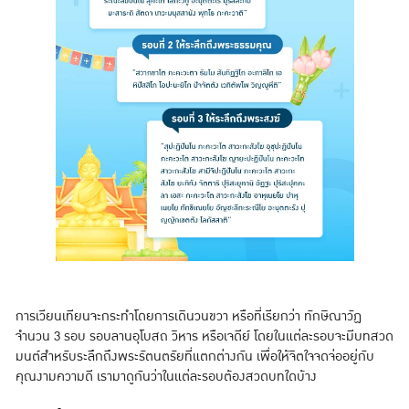
การเวียนเทียนจะกระทำโดยการเดินวนขวา หรือที่เรียกว่า ทักษิณาวัฏ
จำนวน 3 รอบ รอบลานอุโบสถ วิหาร หรือเจดีย์ โดยในแต่ละรอบจะมีบทสวด
มนต์สำหรับระลึกถึงพระรัตนตรัยที่แตกต่างกัน เพื่อให้จิตใจจดจ่ออยู่กับ
คุณงามความดี เรามาดูกันว่าในแต่ละรอบต้องสวดบทใดบ้าง