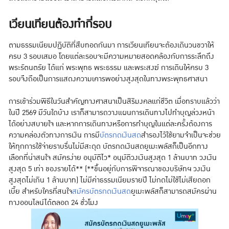
เวียนเทียนต้องทำกี่รอบ
ตามธรรมเนียมปฏิบัติที่สืบทอดกันมา การเวียนเทียนจะต้องเดินวนขวาให้
ครบ 3 รอบเสมอ โดยแต่ละรอบจะมีความหมายสอดคล้องกับการระลึกถึง
พระรัตนตรัย ได้แก่ พระพุทธ พระธรรม และพระสงฆ์ การเดินให้ครบ 3
รอบจึงถือเป็นการแสดงความเคารพอย่างสูงสุดในทางพระพุทธศาสนา
การเข้าร่วมพิธีในวันสำคัญทางศาสนาเป็นสิริมงคลแก่ชีวิต เมื่อทราบแล้วว่า
ในปี 2569 มีวันใดบ้าง เราก็สามารถวางแผนการเดินทางไปทำบุญล่วงหน้า
ได้อย่างสบายใจ และหากการเดินทางหรือการทำบุญในแต่ละครั้งต้องการ
ความคล่องตัวทางการเงิน การมี
บัตรกดเงินสด
สำรองไว้ใช้ยามจำเป็นจะช่วย
ให้ทุกการใช้จ่ายราบรื่นไม่มีสะดุด บัตรกดเงินสดยูเมะพลัสก็เป็นอีกทาง
เลือกที่น่าสนใจ สมัครง่าย อนุมัติไว* อนุมัติวงเงินสูงสุด 1 ล้านบาท วงเงิน
สูงสุด 5 เท่า ของรายได้** (**ขึ้นอยู่กับการพิจารณาของบริษัทฯ วงเงิน
สูงสุดไม่เกิน 1 ล้านบาท) ไม่มีค่าธรรมเนียมรายปี ไม่กดไม่ใช้ไม่เสียดอก
เบี้ย สำหรับใครที่สนใจ
สมัครบัตรกดเงินสด
ยูเมะพลัสก็สามารถสมัครผ่าน
ทางออนไลน์ได้ตลอด 24 ชั่วโมง