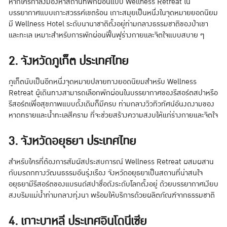
หากใครกำลังมองหาสถานที่พักผ่อนแบบ Wellness Retreat ใน
บรรยากาศแบบเกาะสวรรค์เขตร้อน เกาะสมุยเป็นหนึ่งในจุดหมายยอดนิยม
มี Wellness Hotel ระดับนานาชาติตั้งอยู่ท่ามกลางธรรมชาติของป่าเขา
และทะเล เหมาะสำหรับการพักผ่อนฟื้นฟูร่างกายและจิตใจแบบสบาย ๆ
2. จังหวัดภูเก็ต ประเทศไทย
ภูเก็ตนับเป็นอีกหนึ่งจุดหมายปลายทางยอดนิยมสำหรับ Wellness
Retreat ผู้เดินทางสามารถเลือกพักผ่อนในบรรยากาศของรีสอร์ตสปาหรือ
รีสอร์ตเพื่อสุขภาพแบบดั้งเดิมก็มีครบ ท่ามกลางวิวทิวทัศน์อันงดงามของ
หาดทรายและน้ำทะเลสีคราม ที่จะช่วยสร้างความสงบให้แก่ร่างกายและจิตใจ
3. จังหวัดอยุธยา ประเทศไทย
สำหรับใครที่ต้องการสัมผัสประสบการณ์ Wellness Retreat ผสมผสาน
กับมรดกทางวัฒนธรรมอันรุ่งเรือง จังหวัดอยุธยาเป็นสถานที่น่าสนใจ
อยุธยามีรีสอร์ตของแบรนด์สปาชื่อดังระดับโลกตั้งอยู่ ด้วยบรรยากาศเงียบ
สงบริมแม่น้ำท่ามกลางทุ่งนา พร้อมให้บริการด้วยผลิตภัณฑ์จากธรรมชาติ
4. เกาะบาหลี ประเทศอินโดนีเซีย