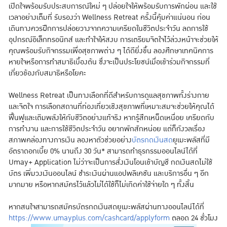
เปิดใจพร้อมรับประสบการณ์ใหม่ ๆ ปล่อยใจให้พร้อมรับการพักผ่อน และใช้
เวลาอย่างเต็มที่ รับรองว่า Wellness Retreat ครั้งนี้คุ้มค่าแน่นอน ก่อน
เดินทางควรฝึกการปล่อยวางจากความเครียดในชีวิตประจำวัน ลดการใช้
อุปกรณ์อิเล็กทรอนิกส์ และทำใจให้สงบ การเตรียมจิตใจไว้ล่วงหน้าจะช่วยให้
คุณพร้อมรับกิจกรรมเพื่อสุขภาพต่าง ๆ ได้ดียิ่งขึ้น ลองศึกษาเทคนิคการ
หายใจหรือการทำสมาธิเบื้องต้น ซึ่งจะเป็นประโยชน์เมื่อเข้าร่วมกิจกรรมที่
เกี่ยวข้องกับสมาธิหรือโยคะ
Wellness Retreat เป็นทางเลือกที่ดีสำหรับการดูแลสุขภาพทั้งร่างกาย
และจิตใจ การเลือกสถานที่ท่องเที่ยวเชิงสุขภาพที่เหมาะสมจะช่วยให้คุณได้
ฟื้นฟูและเติมพลังให้กับชีวิตอย่างแท้จริง หากรู้สึกเหน็ดเหนื่อย เครียดกับ
การทำงาน และการใช้ชีวิตประจำวัน อยากพักสักหน่อย แต่ก็กังวลเรื่อง
สภาพคล่องทางการเงิน ลองหาตัวช่วยอย่าง
บัตรกดเงินสด
ยูเมะพลัสที่มี
อัตราดอกเบี้ย 0% นานถึง 30 วัน* สามารถทำธุรกรรมออนไลน์ได้ที่
Umay+ Application ไม่ว่าจะเป็นการสั่งเงินโอนเข้าบัญชี กดเงินสดไม่ใช้
บัตร เพิ่มวงเงินออนไลน์ ชำระเงินผ่านแอปพลิเคชัน และบริการอื่น ๆ อีก
มากมาย หรือหากสมัครไว้แล้วไม่ได้ใช้ก็ไม่เกิดค่าใช้จ่ายใด ๆ ทั้งสิ้น
หากสนใจสามารถสมัครบัตรกดเงินสดยูเมะพลัสผ่านทางออนไลน์ได้ที่
https://www.umayplus.com/cashcard/applyform
ตลอด 24 ชั่วโมง