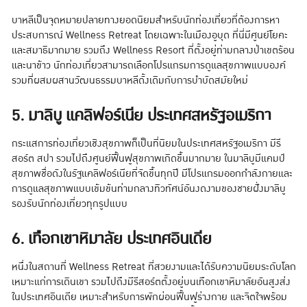
บาหลีเป็นจุดหมายปลายทางยอดนิยมสำหรับนักท่องเที่ยวที่ต้องการหา
ประสบการณ์ Wellness Retreat โดยเฉพาะในเมืองอูบุด ที่นี่มีศูนย์โยคะ
และสมาธิมากมาย รวมถึง Wellness Resort ที่ตั้งอยู่ท่ามกลางป่าเขตร้อน
และนาข้าว นักท่องเที่ยวสามารถเลือกโปรแกรมการดูแลสุขภาพแบบองค์
รวมที่ผสมผสานวัฒนธรรมบาหลีดั้งเดิมกับการบำบัดสมัยใหม่
5. มาลิบู แคลิฟอร์เนีย ประเทศสหรัฐอเมริกา
กระแสการท่องเที่ยวเชิงสุขภาพก็เป็นที่นิยมในประเทศสหรัฐอเมริกา มีรี
สอร์ต สปา รวมไปถึงศูนย์ฟื้นฟูสุขภาพเกิดขึ้นมากมาย ในมาลิบูมีแคมป์
สุขภาพชื่อดังในรัฐแคลิฟอร์เนียที่จัดขึ้นทุกปี มีโปรแกรมออกกำลังกายและ
การดูแลสุขภาพแบบเข้มข้นท่ามกลางทิวทัศน์อันงดงามของชายฝั่งมาลิบู
รองรับนักท่องเที่ยวทุกรูปแบบ
6. เทือกเขาหิมาลัย ประเทศอินเดีย
หนึ่งในสถานที่ Wellness Retreat ที่สวยงามและได้รับความนิยมระดับโลก
เหมาะแก่การเดินเขา รวมไปถึงมีรีสอร์ตตั้งอยู่บนเทือกเขาหิมาลัยอันสูงส่ง
ในประเทศอินเดีย เหมาะสำหรับการพักผ่อนฟื้นฟูร่างกาย และจิตใจพร้อม