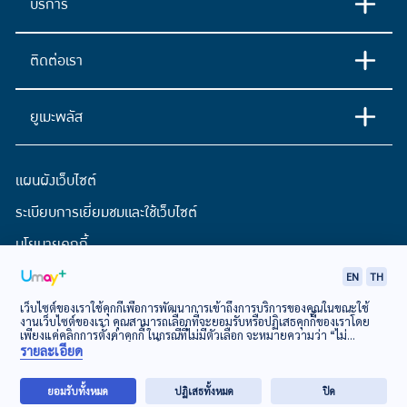
บริการ
ติดต่อเรา
ยูเมะพลัส
แผนผังเว็บไซต์
ระเบียบการเยี่ยมชมและใช้เว็บไซต์
นโยบายคุกกี้
ประกาศการคุ้มครองข้อมูลส่วนบุคคล
EN
TH
เว็บไซต์ของเราใช้คุกกี้เพื่อการพัฒนาการเข้าถึงการบริการของคุณในขณะใช้
งานเว็บไซต์ของเรา คุณสามารถเลือกที่จะยอมรับหรือปฏิเสธคุกกี้ของเราโดย
© EASY BUY Public Company Limited
เพียงแค่คลิกการตั้งค่าคุกกี้ ในกรณีที่ไม่มีตัวเลือก จะหมายความว่า “ไม่
ยินยอม”
นโยบายเกี่ยวกับคุกกี้
รายละเอียด
ยอมรับทั้งหมด
ปฏิเสธทั้งหมด
ปิด