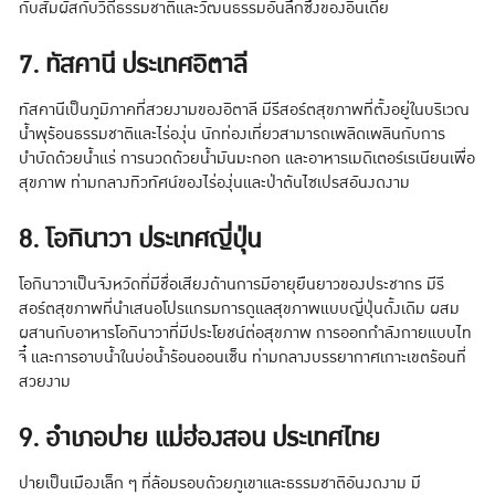
กับสัมผัสกับวิถีธรรมชาติและวัฒนธรรมอันลึกซึ้งของอินเดีย
7. ทัสคานี ประเทศอิตาลี
ทัสคานีเป็นภูมิภาคที่สวยงามของอิตาลี มีรีสอร์ตสุขภาพที่ตั้งอยู่ในบริเวณ
น้ำพุร้อนธรรมชาติและไร่องุ่น นักท่องเที่ยวสามารถเพลิดเพลินกับการ
บำบัดด้วยน้ำแร่ การนวดด้วยน้ำมันมะกอก และอาหารเมดิเตอร์เรเนียนเพื่อ
สุขภาพ ท่ามกลางทิวทัศน์ของไร่องุ่นและป่าต้นไซเปรสอันงดงาม
8. โอกินาวา ประเทศญี่ปุ่น
โอกินาวาเป็นจังหวัดที่มีชื่อเสียงด้านการมีอายุยืนยาวของประชากร มีรี
สอร์ตสุขภาพที่นำเสนอโปรแกรมการดูแลสุขภาพแบบญี่ปุ่นดั้งเดิม ผสม
ผสานกับอาหารโอกินาวาที่มีประโยชน์ต่อสุขภาพ การออกกำลังกายแบบไท
จี๋ และการอาบน้ำในบ่อน้ำร้อนออนเซ็น ท่ามกลางบรรยากาศเกาะเขตร้อนที่
สวยงาม
9. อำเภอปาย แม่ฮ่องสอน ประเทศไทย
ปายเป็นเมืองเล็ก ๆ ที่ล้อมรอบด้วยภูเขาและธรรมชาติอันงดงาม มี