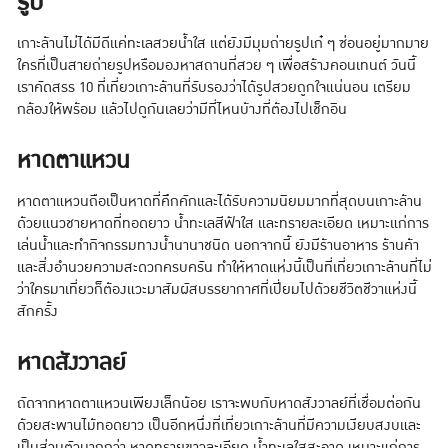
รูป
เกาะล้านไม่ได้มีดีแค่ทะเลสวยน้ำใส แต่ยังมีมุมถ่ายรูปเก๋ ๆ ซ่อนอยู่มากมาย
ใครที่เป็นสายถ่ายรูปหรือมองหาสถานที่สวย ๆ เพื่อสร้างคอนเทนต์ วันนี้
เราคัดสรร 10 ที่เที่ยวเกาะล้านที่รับรองว่าได้รูปสวยถูกใจแน่นอน เตรียม
กล้องให้พร้อม แล้วไปดูกันเลยว่ามีที่ไหนบ้างที่ต้องไปเช็กอิน
หาดตาแหวน
หาดตาแหวนถือเป็นหาดที่คึกคักและได้รับความนิยมมากที่สุดบนเกาะล้าน
ด้วยแนวชายหาดที่ทอดยาว น้ำทะเลสีฟ้าใส และทรายละเอียด เหมาะแก่การ
เล่นน้ำและทำกิจกรรมทางน้ำนานาชนิด นอกจากนี้ ยังมีร้านอาหาร ร้านค้า
และสิ่งอำนวยความสะดวกครบครัน ทำให้หาดแห่งนี้เป็นที่เที่ยวเกาะล้านที่ไม่
ว่าใครมาเที่ยวก็ต้องแวะมาสัมผัสบรรยากาศที่เปี่ยมไปด้วยชีวิตชีวาแห่งนี้
สักครั้ง
หาดสังวาลย์
ถัดจากหาดตาแหวนเพียงเล็กน้อย เราจะพบกับหาดสังวาลย์ที่เชื่อมต่อกัน
ด้วยสะพานไม้ทอดยาว เป็นอีกหนึ่งที่เที่ยวเกาะล้านที่มีความเงียบสงบและ
เป็นส่วนตัวมากกว่า หาดทรายขาวละเอียด น้ำทะเลใสสะอาด เหมาะแก่การ