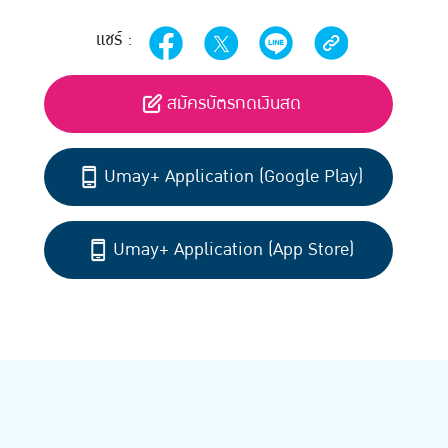
แชร์ :
สมัครบัตรกดเงินสด
Umay+ Application (Google Play)
Umay+ Application (App Store)