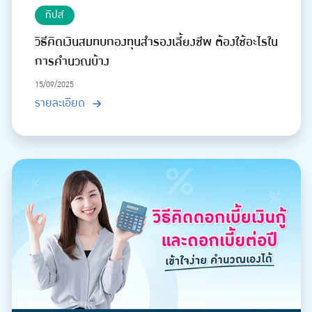
ทิปส์
วิธีคิดเงินสมทบกองทุนสำรองเลี้ยงชีพ ต้องใช้อะไรใน
การคำนวณบ้าง
15/09/2025
รายละเอียด