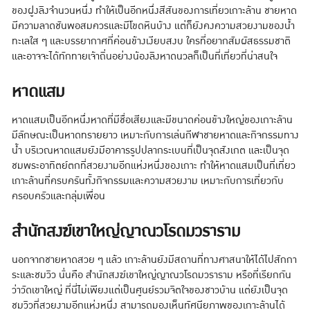
ของฝูงลิงจำนวนหนึ่ง ทำให้เป็นอีกหนึ่งสีสันของการเที่ยวเกาะล้าน ชายหาด
มีความลาดชันพอสมควรและมีโขดหินบ้าง แต่ก็ยังคงความสวยงามของน้ำ
ทะเลใส ๆ และบรรยากาศที่ค่อนข้างเงียบสงบ ใครที่อยากสัมผัสธรรมชาติ
และอาจจะได้ทักทายเจ้าถิ่นอย่างน้องลิงหาดนวลก็เป็นที่เที่ยวที่น่าสนใจ
หาดแสม
หาดแสมเป็นอีกหนึ่งหาดที่มีชื่อเสียงและมีขนาดค่อนข้างใหญ่ของเกาะล้าน
มีลักษณะเป็นหาดทรายยาว เหมาะกับการเล่นกีฬาชายหาดและกิจกรรมทาง
น้ำ บริเวณหาดแสมยังมีอาคารรูปปลากระเบนที่เป็นจุดสังเกต และเป็นจุด
ชมพระอาทิตย์ตกที่สวยงามอีกแห่งหนึ่งของเกาะ ทำให้หาดแสมเป็นที่เที่ยว
เกาะล้านที่ครบครันทั้งกิจกรรมและความสวยงาม เหมาะกับการเที่ยวกับ
ครอบครัวและกลุ่มเพื่อน
สำนักสงฆ์เขาใหญ่ญาณวโรดมวราราม
นอกจากชายหาดสวย ๆ แล้ว เกาะล้านยังมีสถานที่ทางศาสนาให้ได้ไปสักกา
ระและชมวิว นั่นคือ สำนักสงฆ์เขาใหญ่ญาณวโรดมวราราม หรือที่เรียกกัน
ว่าวัดเขาใหญ่ ที่นี่ไม่เพียงแต่เป็นศูนย์รวมจิตใจของชาวบ้าน แต่ยังเป็นจุด
ชมวิวที่สวยงามอีกแห่งหนึ่ง สามารถมองเห็นทัศนียภาพของเกาะล้านได้