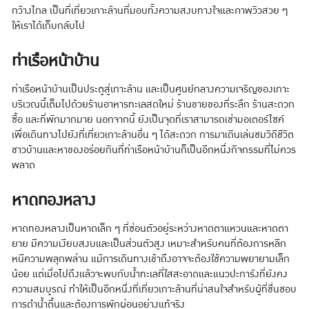
กว้างไกล เป็นที่เที่ยวเกาะล้านที่มอบทั้งความสงบทางใจและภาพวิวสวย ๆ
ให้เราได้เก็บกลับไป
ท่าเรือหน้าบ้าน
ท่าเรือหน้าบ้านเป็นประตูสู่เกาะล้าน และเป็นศูนย์กลางความเจริญของเกาะ
บริเวณนี้เต็มไปด้วยร้านอาหารทะเลสดใหม่ ร้านขายของที่ระลึก ร้านสะดวก
ซื้อ และที่พักมากมาย นอกจากนี้ ยังเป็นจุดที่เราสามารถเช่ามอเตอร์ไซค์
เพื่อเดินทางไปยังที่เที่ยวเกาะล้านอื่น ๆ ได้สะดวก การมาเดินเล่นชมวิถีชีวิต
ชาวบ้านและหาของอร่อยกินที่ท่าเรือหน้าบ้านก็เป็นอีกหนึ่งกิจกรรมที่ไม่ควร
พลาด
หาดทองหลาง
หาดทองหลางเป็นหาดเล็ก ๆ ที่ซ่อนตัวอยู่ระหว่างหาดตาแหวนและหาดตา
ยาย มีความเงียบสงบและเป็นส่วนตัวสูง เหมาะสำหรับคนที่ต้องการหลีก
หนีความพลุกพล่าน แม้การเดินทางเข้าถึงอาจจะต้องใช้ความพยายามเล็ก
น้อย แต่เมื่อไปถึงแล้วจะพบกับน้ำทะเลที่ใสสะอาดและแนวปะการังที่ยังคง
ความสมบูรณ์ ทำให้เป็นอีกหนึ่งที่เที่ยวเกาะล้านที่น่าสนใจสำหรับผู้ที่ชื่นชอบ
การดำน้ำตื้นและต้องการพักผ่อนอย่างแท้จริง