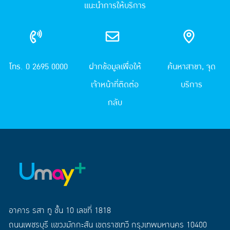
แนะนำการให้บริการ
โทร. 0 2695 0000
ฝากข้อมูลเพื่อให้
ค้นหาสาขา, จุด
เจ้าหน้าที่ติดต่อ
บริการ
กลับ
อาคาร รสา ทู ชั้น 10 เลขที่ 1818
ถนนเพชรบุรี แขวงมักกะสัน เขตราชเทวี กรุงเทพมหานคร 10400