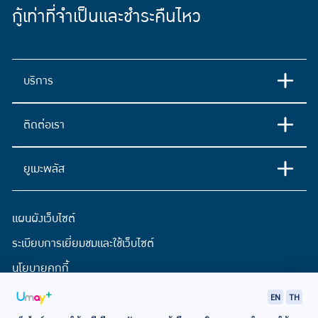
กู้เท่าที่จำเป็นและชำระคืนไหว
บริการ
ติดต่อเรา
ยูเมะพลัส
แผนผังเว็บไซต์
ระเบียบการเยี่ยมชมและใช้เว็บไซต์
นโยบายคุกกี้
ประกาศการคุ้มครองข้อมูลส่วนบุคคล
EN
TH