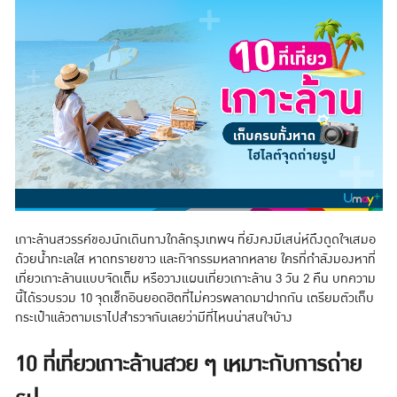
เกาะล้านสวรรค์ของนักเดินทางใกล้กรุงเทพฯ ที่ยังคงมีเสน่ห์ดึงดูดใจเสมอ
ด้วยน้ำทะเลใส หาดทรายขาว และกิจกรรมหลากหลาย ใครที่กำลังมองหาที่
เที่ยวเกาะล้านแบบจัดเต็ม หรือวางแผนเที่ยวเกาะล้าน 3 วัน 2 คืน บทความ
นี้ได้รวบรวม 10 จุดเช็กอินยอดฮิตที่ไม่ควรพลาดมาฝากกัน เตรียมตัวเก็บ
กระเป๋าแล้วตามเราไปสำรวจกันเลยว่ามีที่ไหนน่าสนใจบ้าง
10 ที่เที่ยวเกาะล้านสวย ๆ เหมาะกับการถ่าย