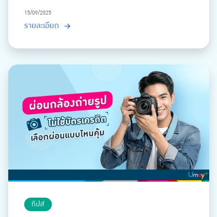
15/09/2025
รายละเอียด
ทิปส์