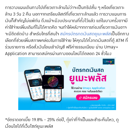
การวางแผนเดินทางไปเที่ยวเกาะล้านไม่ว่าจะเป็นทริปสั้น ๆ หรือเที่ยวเกาะ
ล้าน 3 วัน 2 คืน นอกจากเตรียมลิสต์ที่เที่ยวเกาะล้านแล้ว การวางแผนการ
เงินก็สำคัญไม่แพ้กัน ถึงแม้จะมีงบประมาณที่ตั้งไว้แล้ว แต่ในบางครั้งอาจมี
ค่าใช้จ่ายเพิ่มเติมที่ไม่ได้คาดคิด จนทำให้หลังจากการท่องเที่ยวการเงินอาจ
จะมีติดขัดบ้าง สำหรับใครที่สนใจ
สมัครบัตรกดเงินสดยูเมะพลัส
เป็นอีกทาง
เลือกที่ช่วยเพิ่มสภาพคล่องในการใช้จ่าย ให้คุณได้ทั้งกดเงินสดที่ตู้ ATM ที่
ร่วมรายการ หรือสั่งเงินโอนเข้าบัญชี ฟรีค่าธรรมเนียม ผ่าน Umay+
Application สามารถสมัครผ่านทางออนไลน์ได้ตลอด 24 ชั่วโมง
*อัตราดอกเบี้ย 19.8% - 25% ต่อปี, กู้เท่าที่จำเป็นและชำระคืนไหว, ดู
เงื่อนไขได้ที่เว็บไซต์ยูเมะพลัส