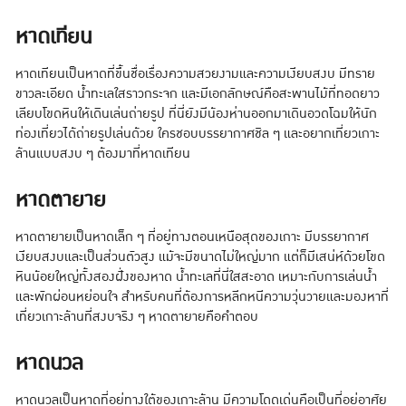
หาดเทียน
หาดเทียนเป็นหาดที่ขึ้นชื่อเรื่องความสวยงามและความเงียบสงบ มีทราย
ขาวละเอียด น้ำทะเลใสราวกระจก และมีเอกลักษณ์คือสะพานไม้ที่ทอดยาว
เลียบโขดหินให้เดินเล่นถ่ายรูป ที่นี่ยังมีน้องห่านออกมาเดินอวดโฉมให้นัก
ท่องเที่ยวได้ถ่ายรูปเล่นด้วย ใครชอบบรรยากาศชิล ๆ และอยากเที่ยวเกาะ
ล้านแบบสงบ ๆ ต้องมาที่หาดเทียน
หาดตายาย
หาดตายายเป็นหาดเล็ก ๆ ที่อยู่ทางตอนเหนือสุดของเกาะ มีบรรยากาศ
เงียบสงบและเป็นส่วนตัวสูง แม้จะมีขนาดไม่ใหญ่มาก แต่ก็มีเสน่ห์ด้วยโขด
หินน้อยใหญ่ทั้งสองฝั่งของหาด น้ำทะเลที่นี่ใสสะอาด เหมาะกับการเล่นน้ำ
และพักผ่อนหย่อนใจ สำหรับคนที่ต้องการหลีกหนีความวุ่นวายและมองหาที่
เที่ยวเกาะล้านที่สงบจริง ๆ หาดตายายคือคำตอบ
หาดนวล
หาดนวลเป็นหาดที่อยู่ทางใต้ของเกาะล้าน มีความโดดเด่นคือเป็นที่อยู่อาศัย