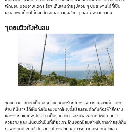
พักผ่อน นอนอาบแดด หรือจะเดินเล่นถ่ายรูปสวย ๆ บนสะพานไม้ที่เป็น
เอกลักษณ์ก็ดูดีไม่น้อย ใครที่มองหามุมสงบ ๆ ต้องไม่พลาดหาดนี้
จุดชมวิวกังหันลม
จุดชมวิวกังหันลมเป็นอีกหนึ่งแลนด์มาร์กที่ไม่ควรพลาดเมื่อมาเที่ยวเกาะ
ล้าน ที่นี่เราจะได้เห็นกังหันลมขนาดใหญ่ตั้งเรียงรายตัดกับท้องฟ้าสีคราม
และวิวทะเลแบบพาโนรามา เป็นจุดที่สามารถชมพระอาทิตย์ตกได้อย่าง
สวยงาม และแน่นอนว่าเป็นที่เที่ยวเกาะล้านยอดนิยมสำหรับการถ่ายรูปเก็บ
ภาพความประทับใจ ใครอยากได้วิวสวยอลังการต้องปักหมุดที่นี่ไว้เลย