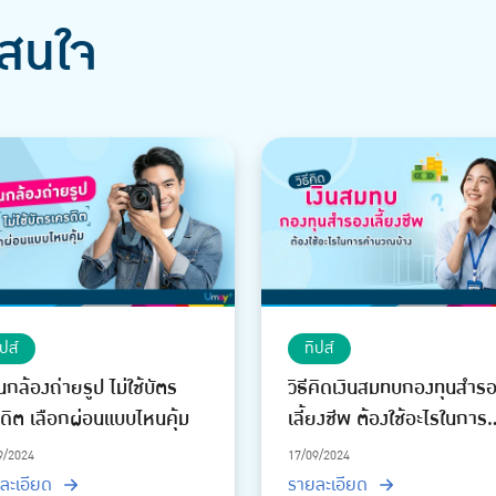
สนใจ
ิปส์
ทิปส์
นกล้องถ่ายรูป ไม่ใช้บัตร
วิธีคิดเงินสมทบกองทุนสำร
ดิต เลือกผ่อนแบบไหนคุ้ม
เลี้ยงชีพ ต้องใช้อะไรในการ
คำนวณบ้าง
9/2024
17/09/2024
ละเอียด
รายละเอียด