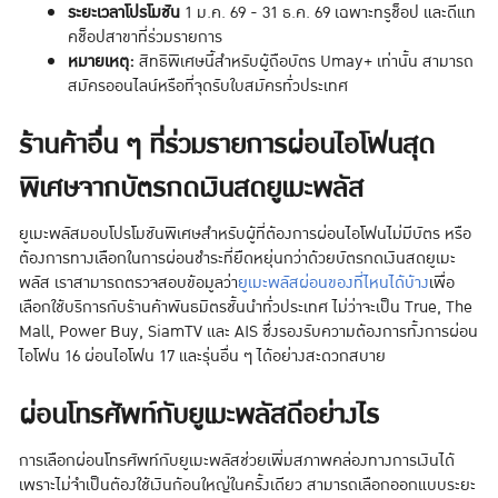
ระยะเวลาโปรโมชัน
1 ม.ค. 69 - 31 ธ.ค. 69 เฉพาะทรูช็อป และดีแท
คช็อปสาขาที่ร่วมรายการ
หมายเหตุ:
สิทธิพิเศษนี้สำหรับผู้ถือบัตร Umay+ เท่านั้น สามารถ
สมัครออนไลน์หรือที่จุดรับใบสมัครทั่วประเทศ
ร้านค้าอื่น ๆ ที่ร่วมรายการผ่อนไอโฟนสุด
พิเศษจากบัตรกดเงินสดยูเมะพลัส
ยูเมะพลัสมอบโปรโมชันพิเศษสำหรับผู้ที่ต้องการผ่อนไอโฟนไม่มีบัตร หรือ
ต้องการทางเลือกในการผ่อนชำระที่ยืดหยุ่นกว่าด้วยบัตรกดเงินสดยูเมะ
พลัส เราสามารถตรวจสอบข้อมูลว่า
ยูเมะพลัสผ่อนของที่ไหนได้บ้าง
เพื่อ
เลือกใช้บริการกับร้านค้าพันธมิตรชั้นนำทั่วประเทศ ไม่ว่าจะเป็น True, The
Mall, Power Buy, SiamTV และ AIS ซึ่งรองรับความต้องการทั้งการผ่อน
ไอโฟน 16 ผ่อนไอโฟน 17 และรุ่นอื่น ๆ ได้อย่างสะดวกสบาย
ผ่อนโทรศัพท์กับยูเมะพลัสดีอย่างไร
การเลือกผ่อนโทรศัพท์กับยูเมะพลัสช่วยเพิ่มสภาพคล่องทางการเงินได้
เพราะไม่จำเป็นต้องใช้เงินก้อนใหญ่ในครั้งเดียว สามารถเลือกออกแบบระยะ