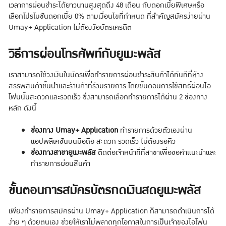
เวลาการผ่อนชำระได้ยาวนานสูงสุดถึง 48 เดือน กับดอกเบี้ยพิเศษหรือ
เลือกโปรโมชันดอกเบี้ย 0% ตามเงื่อนไขที่กำหนด ที่สำคัญสมัครง่ายผ่าน
Umay+ Application ไม่ต้องง้อบัตรเครดิต
วิธีการผ่อนโทรศัพท์กับยูเมะพลัส
เราสามารถใช้วงเงินในบัตรเพื่อทำรายการผ่อนชำระสินค้าได้ทันทีที่ห้าง
สรรพสินค้าชั้นนำและร้านค้าที่ร่วมรายการ โดยขั้นตอนการใช้สิทธิ์ผ่อนไอ
โฟนนั้นสะดวกและรวดเร็ว ซึ่งสามารถเลือกทำรายการได้ผ่าน 2 ช่องทาง
หลัก ดังนี้
ช่องทาง Umay+ Application
ทำรายการด้วยตัวเองผ่าน
แอปพลิเคชันบนมือถือ สะดวก รวดเร็ว ไม่ต้องรอคิว
ช่องทางสาขายูเมะพลัส
ติดต่อเจ้าหน้าที่ที่สาขาเพื่อขอคำแนะนำและ
ทำรายการผ่อนสินค้า
ขั้นตอนการสมัครบัตรกดเงินสดยูเมะพลัส
เพียงทำรายการสมัครผ่าน Umay+ Application ก็สามารถดำเนินการได้
ง่าย ๆ ด้วยตนเอง ช่วยให้เราไม่พลาดทุกโอกาสในการเป็นเจ้าของไอโฟน