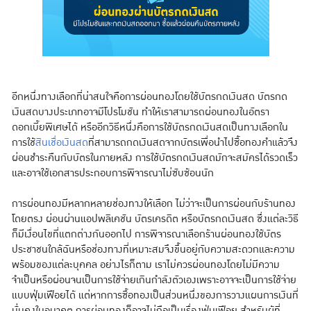
อีกหนึ่งทางเลือกที่น่าสนใจคือการผ่อนทองโดยใช้บัตรกดเงินสด บัตรกด
เงินสดบางประเภทอาจมีโปรโมชัน ทำให้เราสามารถผ่อนทองในอัตรา
ดอกเบี้ยพิเศษได้ หรืออีกวิธีหนึ่งคือการใช้บัตรกดเงินสดเป็นทางเลือกใน
การใช้
สินเชื่อเงินสด
ที่สามารถกดเงินสดจากบัตรเพื่อนำไปซื้อทองคำแล้วจึง
ผ่อนชำระคืนกับบัตรในภายหลัง การใช้บัตรกดเงินสดมักจะสมัครได้รวดเร็ว
และอาจใช้เอกสารประกอบการพิจารณาไม่ซับซ้อนนัก
การผ่อนทองมีหลากหลายช่องทางให้เลือก ไม่ว่าจะเป็นการผ่อนกับร้านทอง
โดยตรง ผ่อนผ่านแอปพลิเคชัน บัตรเครดิต หรือบัตรกดเงินสด ซึ่งแต่ละวิธี
ก็มีเงื่อนไขที่แตกต่างกันออกไป การพิจารณาเลือกร้านผ่อนทองใช้บัตร
ประชาชนใกล้ฉันหรือช่องทางที่เหมาะสมจึงขึ้นอยู่กับความสะดวกและความ
พร้อมของแต่ละบุคคล อย่างไรก็ตาม เราไม่ควรผ่อนทองโดยไม่มีความ
จำเป็นหรือผ่อนจนเป็นการใช้จ่ายเกินกำลังตัวเองเพราะอาจจะเป็นการใช้จ่าย
แบบฟุ่มเฟือยได้ แต่หากการซื้อทองเป็นส่วนหนึ่งของการวางแผนการเงินที่
มั่นคงในอนาคต การผ่อนทองก็อาจไม่ถือเป็นเรื่องฟุ่มเฟือย สำหรับผู้ที่