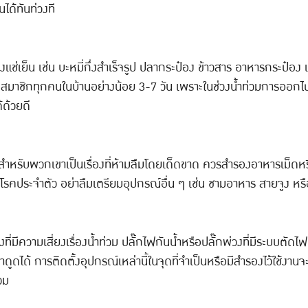
ได้ทันท่วงที
งแช่เย็น เช่น บะหมี่กึ่งสำเร็จรูป ปลากระป๋อง ข้าวสาร อาหารกระป๋อง
ับสมาชิกทุกคนในบ้านอย่างน้อย 3-7 วัน เพราะในช่วงน้ำท่วมการออก
้ด้วยดี
ื่มสำหรับพวกเขาเป็นเรื่องที่ห้ามลืมโดยเด็ดขาด ควรสำรองอาหารเม็ดห
ยงมีโรคประจำตัว อย่าลืมเตรียมอุปกรณ์อื่น ๆ เช่น ชามอาหาร สายจู
ี่มีความเสี่ยงเรื่องน้ำท่วม ปลั๊กไฟกันน้ำหรือปลั๊กพ่วงที่มีระบบตัด
ดูดได้ การติดตั้งอุปกรณ์เหล่านี้ในจุดที่จำเป็นหรือมีสำรองไว้ใช้งาน
วม