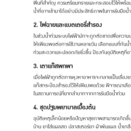
พื้นที่สำคัญ ควรเตรียมทรายและกระสอบไว้ให้พร้อ
น้ำที่อาจเข้ามาได้อย่างมีประสิทธิภาพในการรับมือน้
2. ไฟฉายและแบตเตอรี่สำรอง
ในช่วงน้ำท่วมระบบไฟฟ้ามักจะถูกตัดขาดเพื่อความ
ให้เพียงพอต่อการใช้งานหลายวัน เลือกแบบที่กันน้ำ
ท่วมสะดวกและปลอดภัยยิ่งขึ้น ป้องกันอุบัติเหตุที่
3. เตาแก๊สพกพา
เมื่อไฟฟ้าถูกตัดการหุงหาอาหารจะกลายเป็นเรื่องย
แก๊สกระป๋องสำรองไว้ให้เพียงพอด้วย พิจารณาเลือก
ในสถานการณ์ที่ยากลำบากจากการรับมือน้ำท่วม
4. ชุดปฐมพยาบาลเบื้องต้น
อุบัติเหตุเล็กน้อยหรือปัญหาสุขภาพสามารถเกิดขึ
บ้าน ยาใส่แผลสด ปลาสเตอร์ยา ผ้าพันแผล น้ำเกลื