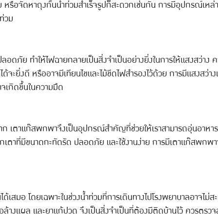
ม หรือจัดหาถุงกั้นน้ำท่วมสำเร็จรูปก็สะดวกเช่นกัน การมีอุปกรณ์เ
ำท่วม
ปลอดภัย ทำให้ไฟฉายกลายเป็นสิ่งจำเป็นอย่างยิ่งในการให้แสงสว่าง
ได้จะยิ่งดี หรืออาจมีเทียนไขและไม้ขีดไฟสำรองไว้ด้วย การมีแสงสว่า
อาจเกิดขึ้นในความมืด
าก เตาแก๊สพกพาจึงเป็นอุปกรณ์สำคัญที่ช่วยให้เราสามารถอุ่นอาหารห
เตาที่มีขนาดกะทัดรัด ปลอดภัย และใช้งานง่าย การมีเตาแก๊สพกพาจะช่
้นได้เสมอ โดยเฉพาะในช่วงน้ำท่วมที่การเดินทางไปโรงพยาบาลอาจไม่ส
อล้างแผล และยาแก้ปวด จึงเป็นสิ่งจำเป็นที่ต้องมีติดบ้านไว้ ควร