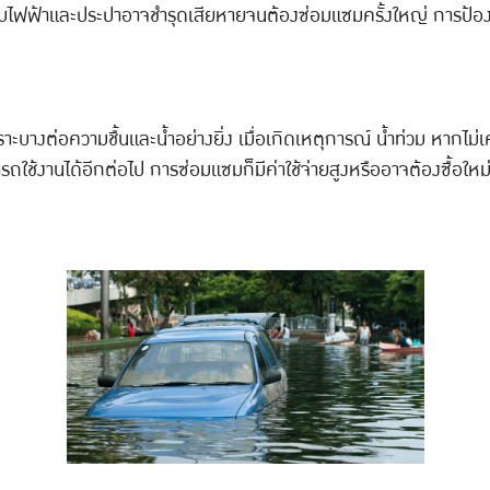
บบไฟฟ้าและประปาอาจชำรุดเสียหายจนต้องซ่อมแซมครั้งใหญ่ การป้องกันต
ะบางต่อความชื้นและน้ำอย่างยิ่ง เมื่อเกิดเหตุการณ์ น้ำท่วม หากไม่เคลื
ถใช้งานได้อีกต่อไป การซ่อมแซมก็มีค่าใช้จ่ายสูงหรืออาจต้องซื้อให