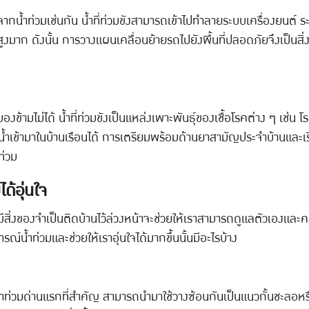
ยจากน้ำท่วมเช่นกัน น้ำที่ท่วมขังสามารถเข้าไปทำลายระบบเครื่องยนต
สูงมาก ดังนั้น การวางแผนเคลื่อนย้ายรถไปยังพื้นที่ปลอดภัยจึงเป็นสิ
ามไม่ได้ น้ำที่ท่วมขังเป็นแหล่งเพาะพันธุ์ของเชื้อโรคต่าง ๆ เช่น โ
น้ำเข้ามาในบ้านเรือนได้ การเตรียมพร้อมด้านยาสามัญประจำบ้านและเรียน
ท่วม
ด้อุ่นใจ
รมีสิ่งของจำเป็นติดบ้านไว้ล่วงหน้าจะช่วยให้เราสามารถดูแลตัวเองและ
ารณ์น้ำท่วมและช่วยให้เราอุ่นใจได้มากขึ้นนั้นมีอะไรบ้าง
่วมด่านแรกที่สำคัญ สามารถนำมาใช้วางซ้อนกันเป็นแนวกั้นชะลอหรือเ