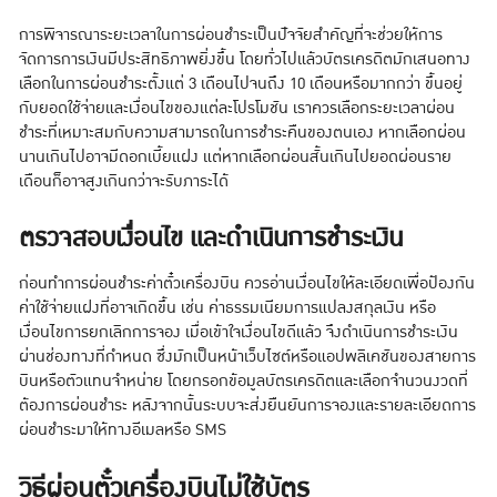
การพิจารณาระยะเวลาในการผ่อนชำระเป็นปัจจัยสำคัญที่จะช่วยให้การ
จัดการการเงินมีประสิทธิภาพยิ่งขึ้น โดยทั่วไปแล้วบัตรเครดิตมักเสนอทาง
เลือกในการผ่อนชำระตั้งแต่ 3 เดือนไปจนถึง 10 เดือนหรือมากกว่า ขึ้นอยู่
กับยอดใช้จ่ายและเงื่อนไขของแต่ละโปรโมชัน เราควรเลือกระยะเวลาผ่อน
ชำระที่เหมาะสมกับความสามารถในการชำระคืนของตนเอง หากเลือกผ่อน
นานเกินไปอาจมีดอกเบี้ยแฝง แต่หากเลือกผ่อนสั้นเกินไปยอดผ่อนราย
เดือนก็อาจสูงเกินกว่าจะรับภาระได้
ตรวจสอบเงื่อนไข และดำเนินการชำระเงิน
ก่อนทำการผ่อนชำระค่าตั๋วเครื่องบิน ควรอ่านเงื่อนไขให้ละเอียดเพื่อป้องกัน
ค่าใช้จ่ายแฝงที่อาจเกิดขึ้น เช่น ค่าธรรมเนียมการแปลงสกุลเงิน หรือ
เงื่อนไขการยกเลิกการจอง เมื่อเข้าใจเงื่อนไขดีแล้ว จึงดำเนินการชำระเงิน
ผ่านช่องทางที่กำหนด ซึ่งมักเป็นหน้าเว็บไซต์หรือแอปพลิเคชันของสายการ
บินหรือตัวแทนจำหน่าย โดยกรอกข้อมูลบัตรเครดิตและเลือกจำนวนงวดที่
ต้องการผ่อนชำระ หลังจากนั้นระบบจะส่งยืนยันการจองและรายละเอียดการ
ผ่อนชำระมาให้ทางอีเมลหรือ SMS
วิธีผ่อนตั๋วเครื่องบินไม่ใช้บัตร