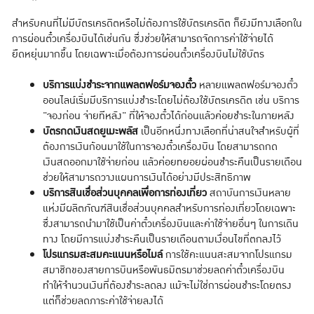
สำหรับคนที่ไม่มีบัตรเครดิตหรือไม่ต้องการใช้บัตรเครดิต ก็ยังมีทางเลือกใน
การผ่อนตั๋วเครื่องบินได้เช่นกัน ซึ่งช่วยให้สามารถจัดการค่าใช้จ่ายได้
ยืดหยุ่นมากขึ้น โดยเฉพาะเมื่อต้องการผ่อนตั๋วเครื่องบินไม่ใช้บัตร
บริการแบ่งชำระจากแพลตฟอร์มจองตั๋ว
หลายแพลตฟอร์มจองตั๋ว
ออนไลน์เริ่มมีบริการแบ่งชำระโดยไม่ต้องใช้บัตรเครดิต เช่น บริการ
"จองก่อน จ่ายทีหลัง" ที่ให้จองตั๋วได้ก่อนแล้วค่อยชำระในภายหลัง
บัตรกดเงินสดยูเมะพลัส
เป็นอีกหนึ่งทางเลือกที่น่าสนใจสำหรับผู้ที่
ต้องการเงินก้อนมาใช้ในการจองตั๋วเครื่องบิน โดยสามารถกด
เงินสดออกมาใช้จ่ายก่อน แล้วค่อยทยอยผ่อนชำระคืนเป็นรายเดือน
ช่วยให้สามารถวางแผนการเงินได้อย่างมีประสิทธิภาพ
บริการสินเชื่อส่วนบุคคลเพื่อการท่องเที่ยว
สถาบันการเงินหลาย
แห่งมีผลิตภัณฑ์สินเชื่อส่วนบุคคลสำหรับการท่องเที่ยวโดยเฉพาะ
ซึ่งสามารถนำมาใช้เป็นค่าตั๋วเครื่องบินและค่าใช้จ่ายอื่นๆ ในการเดิน
ทาง โดยมีการแบ่งชำระคืนเป็นรายเดือนตามเงื่อนไขที่ตกลงไว้
โปรแกรมสะสมคะแนนหรือไมล์
การใช้คะแนนสะสมจากโปรแกรม
สมาชิกของสายการบินหรือพันธมิตรมาช่วยลดค่าตั๋วเครื่องบิน
ทำให้จำนวนเงินที่ต้องชำระลดลง แม้จะไม่ใช่การผ่อนชำระโดยตรง
แต่ก็ช่วยลดภาระค่าใช้จ่ายลงได้