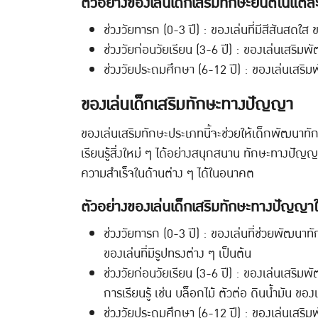
ตัวอย่างของเล่นเด็กเสริมทักษะยนต์ในแต่ละ
ช่วงวัยทารก (0-3 ปี) : ของเล่นที่มีสีสันสดใส ข
ช่วงวัยก่อนวัยเรียน (3-6 ปี) : ของเล่นเสริ
ช่วงวัยประถมศึกษา (6-12 ปี) : ของเล่นเสริ
ของเล่นเด็กเสริมทักษะทางปัญญา
ของเล่นเสริมทักษะประเภทนี้จะช่วยให้เด็กพัฒนาทั
เรียนรู้สิ่งใหม่ ๆ ได้อย่างสนุกสนาน ทักษะทางปัญ
ความสำเร็จในด้านต่าง ๆ ได้ในอนาคต
ตัวอย่างของเล่นเด็กเสริมทักษะทางปัญญาใ
ช่วงวัยทารก (0-3 ปี) : ของเล่นที่ช่วยพัฒนาท
ของเล่นที่มีรูปทรงต่าง ๆ เป็นต้น
ช่วงวัยก่อนวัยเรียน (3-6 ปี) : ของเล่นเสร
การเรียนรู้ เช่น บล็อกไม้ ตัวต่อ ดินน้ำมัน 
ช่วงวัยประถมศึกษา (6-12 ปี) : ของเล่นเสริม