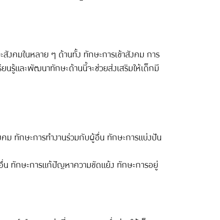
ะสังคมในหลาย ๆ ด้านทั้ง ทักษะการเข้าสังคม การ
รียนรู้และพัฒนาทักษะด้านนี้จะช่วยส่งเสริมให้เด็กมี
งคม ทักษะการทำงานร่วมกับผู้อื่น ทักษะการแบ่งปัน
้อื่น ทักษะการแก้ปัญหาความขัดแย้ง ทักษะการอยู่