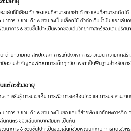
ช่วงอายุ
องเล่นที่มีเสียงดัง ของเล่นที่สามารถเขย่าได้ ของเล่นที่สามารถกัดได้ 
มพัฒนาการ 3 ขวบ ถึง 6 ขวบ จะเป็นบล็อกไม้ ตัวต่อ ดินน้ำมัน ของเล่
มพัฒนาการ 6 ขวบขึ้นไปจะเป็นพวกของเล่นวิทยาศาสตร์ของเล่นปริศนา
กษะด้านความคิด สติปัญญา การแก้ปัญหา การวางแผน ความคิดสร้างสรรค
ญามีความสำคัญต่อพัฒนาการเด็กทุกวัย เพราะเป็นพื้นฐานสำหรับการในก
นแต่ละช่วงอายุ
ักษะการรับรู้ การมองเห็น การฟัง การเคลื่อนไหว และการประสานงานระ
ิมพัฒนาการ 3 ขวบ ถึง 6 ขวบ จะเป็นของเล่นที่ช่วยพัฒนาทักษะการค
ของเล่นดนตรี ของเล่นบทบาทสมมติ เป็นต้น
พัฒนาการ 6 ขวบขึ้นไปจะเป็นของเล่นที่ช่วยพัฒนาทักษะการคิดเชิงตร