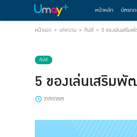
หน้าหลัก
บัตรกด
หน้าแรก
บทความ
ทิปส์
5 ของเล่นเสริมพั
ทิปส์
5 ของเล่นเสริมพัฒ
31/07/2025