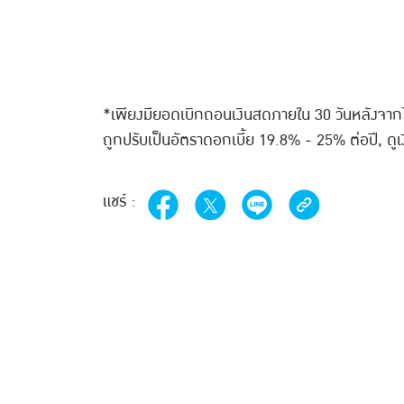
*เพียงมียอดเบิกถอนเงินสดภายใน 30 วันหลังจากไ
ถูกปรับเป็นอัตราดอกเบี้ย 19.8% - 25% ต่อปี, ดูเงื่อ
แชร์ :