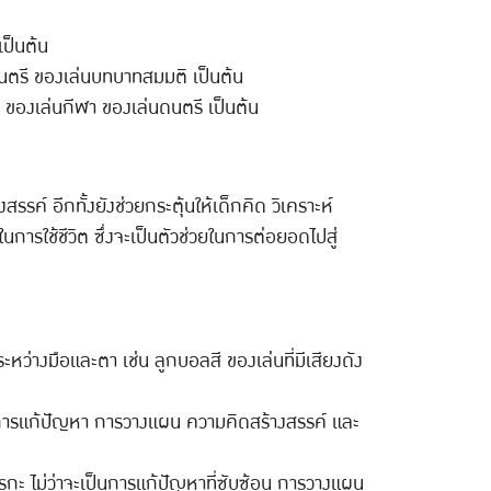
เป็นต้น
นดนตรี ของเล่นบทบาทสมมติ เป็นต้น
 ของเล่นกีฬา ของเล่นดนตรี เป็นต้น
์ อีกทั้งยังช่วยกระตุ้นให้เด็กคิด วิเคราะห์
ารใช้ชีวิต ซึ่งจะเป็นตัวช่วยในการต่อยอดไปสู่
หว่างมือและตา เช่น ลูกบอลสี ของเล่นที่มีเสียงดัง
ิด การแก้ปัญหา การวางแผน ความคิดสร้างสรรค์ และ
รกะ ไม่ว่าจะเป็นการแก้ปัญหาที่ซับซ้อน การวางแผน