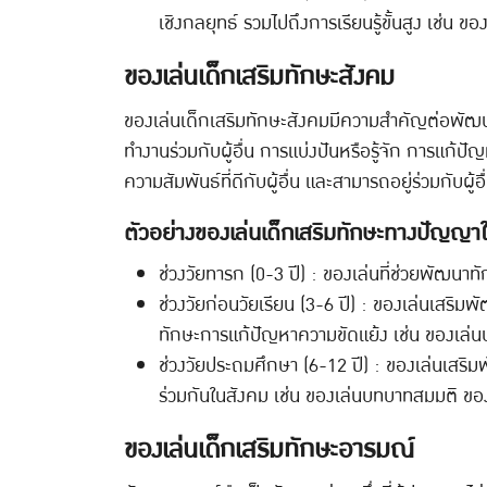
เชิงกลยุทธ์ รวมไปถึงการเรียนรู้ขั้นสูง เช่น
ของเล่นเด็กเสริมทักษะสังคม
ของเล่นเด็กเสริมทักษะสังคมมีความสำคัญต่อพัฒนา
ทำงานร่วมกับผู้อื่น การแบ่งปันหรือรู้จัก การแก้ปัญห
ความสัมพันธ์ที่ดีกับผู้อื่น และสามารถอยู่ร่วมกับผู้อ
ตัวอย่างของเล่นเด็กเสริมทักษะทางปัญญาใ
ช่วงวัยทารก (0-3 ปี) : ของเล่นที่ช่วยพัฒนาทั
ช่วงวัยก่อนวัยเรียน (3-6 ปี) : ของเล่นเสริม
ทักษะการแก้ปัญหาความขัดแย้ง เช่น ของเล่น
ช่วงวัยประถมศึกษา (6-12 ปี) : ของเล่นเสริม
ร่วมกันในสังคม เช่น ของเล่นบทบาทสมมติ ของเ
ของเล่นเด็กเสริมทักษะอารมณ์