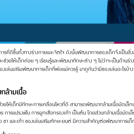
ารที่ดีขึ้นทั้งทางร่างกายและจิตใจ ดังนั้นพัฒนาการของเด็กจึงเป็นส
จะช่วยให้เด็กค่อย ๆ เรียนรู้และพัฒนาทักษะต่าง ๆ ไม่ว่าจะเป็นด้า
งเล่นเสริมพัฒนาการเด็กที่พ่อแม่ควรรู้ มาดูกันว่ามีของเล่นอะไรบ้
กล้ามเนื้อ
ช่วยให้เด็กมีทักษะการเคลื่อนไหวที่ดี สามารถพัฒนากล้ามเนื้อมัดเล็
าร การแปรงฟัน การผูกเชือกรองเท้า เป็นต้น โดยส่วนกล้ามเนื้อมัดเ
ว ขา และเท้า ของเล่นเสริมทักษะยนต์ มีความสำคัญต่อพัฒนาการเด็ก