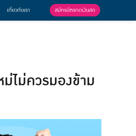
สมัครบัตรกดเงินสด
เกี่ยวกับเรา
ใหม่ไม่ควรมองข้าม