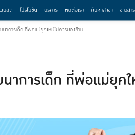
เงินสด
โปรโมชัน
บริการ
ติดต่อเรา
ค้นหาสาขา
ข่าวสาร
ฒนาการเด็ก ที่พ่อแม่ยุคใหม่ไม่ควรมองข้าม
นาการเด็ก ที่พ่อแม่ยุค