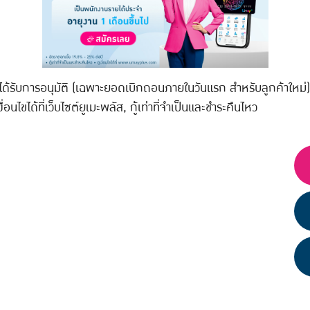
ด้รับการอนุมัติ (เฉพาะยอดเบิกถอนภายในวันแรก สำหรับลูกค้าใหม่
นไขได้ที่เว็บไซต์ยูเมะพลัส, กู้เท่าที่จำเป็นและชำระคืนไหว