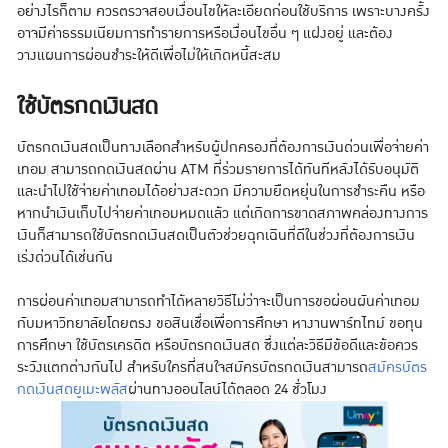
อย่างไรก็ตาม ควรตรวจสอบเงื่อนไขให้ละเอียดก่อนใช้บริการ เพราะบางครั้ง
อาจมีค่าธรรมเนียมการทำรายการหรือเงื่อนไขอื่น ๆ แฝงอยู่ และต้อง
วางแผนการผ่อนชำระให้ดีเพื่อไม่ให้เกิดหนี้สะสม
ใช้บัตรกดเงินสด
บัตรกดเงินสดเป็นทางเลือกสำหรับผู้ปกครองที่ต้องการเงินด่วนเพื่อจ่ายค่า
เทอม สามารถกดเงินสดผ่าน ATM ที่ร่วมรายการได้ทันทีหลังได้รับอนุมัติ
และนำไปใช้จ่ายค่าเทอมได้อย่างสะดวก มีความยืดหยุ่นในการชำระคืน หรือ
หากนำเงินเก็บไปจ่ายค่าเทอมหมดแล้ว แต่เกิดการขาดสภาพคล่องทางการ
เงินก็สามารถใช้บัตรกดเงินสดเป็นตัวช่วยฉุกเฉินที่ดีในช่วงที่ต้องการเงิน
เร่งด่วนได้เช่นกัน
การผ่อนค่าเทอมสามารถทำได้หลายวิธีไม่ว่าจะเป็นการขอผ่อนผันค่าเทอม
กับมหาวิทยาลัยโดยตรง ขอสินเชื่อเพื่อการศึกษา หางานพาร์ทไทม์ ขอทุน
การศึกษา ใช้บัตรเครดิต หรือบัตรกดเงินสด ซึ่งแต่ละวิธีมีข้อดีและข้อควร
ระวังแตกต่างกันไป สำหรับใครที่สนใจสมัครบัตรกดเงินสามารถ
สมัครบัตร
กดเงินสดยูเมะพลัส
ผ่านทางออนไลน์ได้ตลอด 24 ชั่วโมง