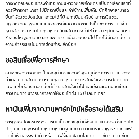
การติดต่อขอผ่อนชำระค่าเทอมกับมหาวิทยาลัยโดยตรงเป็นตัวเลือกแรกที่
ควรพิจารณา เพราะไม่มีดอกเบี้ยและค่าใช้จ่ายเพิ่มเติม นักศึกษาสามารถ
ยื่นคำร้องขอผ่อนผันค่าเทอมได้ที่ฝ่ายทะเบียนหรือฝ่ายการเงินของ
มหาวิทยาลัย พร้อมแนบเอกสารที่แสดงถึงความจำเป็นทางการเงิน เช่น
หนังสือรับรองรายได้ หรือหลักฐานแสดงภาระค่าใช้จ่ายอื่น ๆ ในครอบครัว
ซึ่งส่วนใหญ่มหาวิทยาลัยจะพิจารณาเป็นรายกรณีไป โดยไม่มีดอกเบี้ย แต่
อาจมีค่าธรรมเนียมการผ่อนชำระเล็กน้อย
ขอสินเชื่อเพื่อการศึกษา
สินเชื่อเพื่อการศึกษาเป็นอีกหนึ่งทางเลือกสำหรับผู้ที่ต้องการแบ่งเบาภาระ
ค่าเทอม โดยสถาบันการเงินหลายแห่งมีบริการสินเชื่อเพื่อการศึกษาโดย
เฉพาะ ซึ่งมีอัตราดอกเบี้ยที่ต่ำกว่าสินเชื่อทั่วไป และมีระยะเวลาผ่อนชำระ
ยาวนานกว่า บางธนาคารอาจให้ผ่อนได้ถึง 15 ปี เลยทีเดียว
หาเงินเพิ่มจากงานพาร์ทไทม์หรือรายได้เสริม
การหารายได้เสริมระหว่างเรียนเป็นอีกวิธีหนึ่งที่ช่วยแบ่งเบาภาระค่าเทอมได้
ปัจจุบันมีงานพาร์ทไทม์หลากหลายรูปแบบ ทั้งงานในร้านอาหาร ร้านกาแฟ
งานในห้างสรรพสินค้า หรืองานฟรีแลนซ์ออนไลน์ต่าง ๆ เช่น รับจ้างเขียน