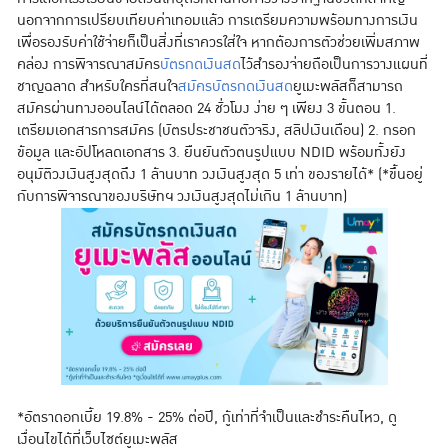
นอกจากการเปรียบเทียบค่าเทอมแล้ว การเตรียมความพร้อมทางการเงิน
เพื่อรองรับค่าใช้จ่ายก็เป็นสิ่งที่เราควรใส่ใจ หากต้องการตัวช่วยเพิ่มสภาพ
คล่อง การพิจารณาสมัคร
บัตรกดเงินสด
ไว้สำรองจ่ายถือเป็นการวางแผนที่
ชาญฉลาด สำหรับใครที่สนใจ
สมัครบัตรกดเงินสด
ยูเมะพลัสก็สามารถ
สมัครผ่านทางออนไลน์ได้ตลอด 24 ชั่วโมง ง่าย ๆ เพียง 3 ขั้นตอน 1.
เตรียมเอกสารการสมัคร (บัตรประชาชนตัวจริง, สลิปเงินเดือน) 2. กรอก
ข้อมูล และอัปโหลดเอกสาร 3. ยืนยันตัวตนรูปแบบ NDID พร้อมทั้งยัง
อนุมัติวงเงินสูงสุดถึง 1 ล้านบาท วงเงินสูงสุด 5 เท่า ของรายได้* (*ขึ้นอยู่
กับการพิจารณาของบริษัทฯ วงเงินสูงสุดไม่เกิน 1 ล้านบาท)
*อัตราดอกเบี้ย 19.8% - 25% ต่อปี, กู้เท่าที่จำเป็นและชำระคืนไหว, ดู
เงื่อนไขได้ที่เว็บไซต์ยูเมะพลัส