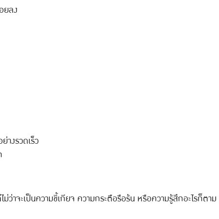
น้อยลง
อย่างรวดเร็ว
ก
ว่าจะเป็นความขี้เกียจ ความกระตือรือร้น หรือความรู้สึกอะไรก็ตาม แคป