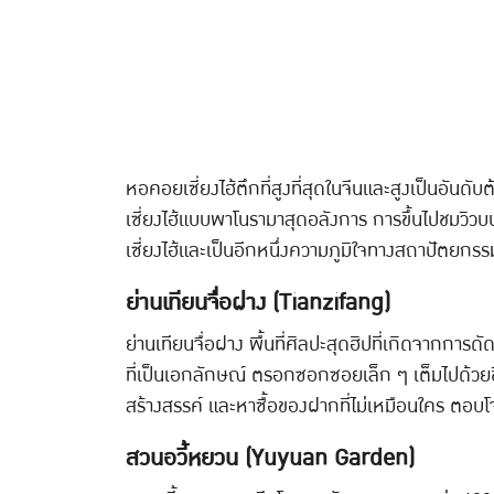
หอคอยเซี่ยงไฮ้ตึกที่สูงที่สุดในจีนและสูงเป็นอันดับ
เซี่ยงไฮ้แบบพาโนรามาสุดอลังการ การขึ้นไปชมวิวบน
เซี่ยงไฮ้และเป็นอีกหนึ่งความภูมิใจทางสถาปัตยกร
ย่านเทียนจื่อฝาง (Tianzifang)
ย่านเทียนจื่อฝาง พื้นที่ศิลปะสุดฮิปที่เกิดจากการ
ที่เป็นเอกลักษณ์ ตรอกซอกซอยเล็ก ๆ เต็มไปด้วยชีว
สร้างสรรค์ และหาซื้อของฝากที่ไม่เหมือนใคร ตอบโจทย
สวนอวี้หยวน (Yuyuan Garden)