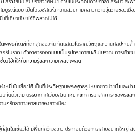
ปี สร้างขึ้นในสมัยราชวงศ์หมิง ภายในประกอบด้วยศาลา สระบัว สะพ
สมบูรณ์แบบ เป็นโอเอซิสแห่งความสงบท่ามกลางความวุ่นวายของเมืองใ
ี่เที่ยวเซี่ยงไฮ้ที่พลาดไม่ได้
หนึ่งในพิพิธภัณฑ์ที่ดีที่สุดของจีน จัดแสดงโบราณวัตถุและงานศิลปะจีนล้
นิเจอร์โบราณ ตัวอาคารออกแบบเป็นรูปทรงภาชนะจีนโบราณ การเข้าชมพิพ
วเซี่ยงไฮ้ที่ให้ทั้งความรู้และความเพลิดเพลิน
ห่งหนึ่งในเซี่ยงไฮ้ เป็นที่ประดิษฐานพระพุทธรูปหยกขาวปางนั่งและ
จีนดั้งเดิม บรรยากาศเงียบสงบ เหมาะแก่การมาสักการะขอพรและทำบุญ
ดงถึงความศรัทธาทางศาสนาของชาวเมือง
สุดในเซี่ยงไฮ้ มีพื้นที่กว้างขวาง ประกอบด้วยทะเลสาบขนาดใหญ่