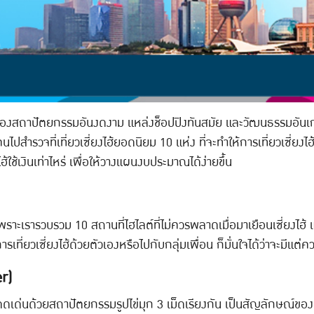
ห์ของสถาปัตยกรรมอันงดงาม แหล่งช็อปปิงทันสมัย และวัฒนธรรมอันเก
คนไปสำรวจที่เที่ยวเซี่ยงไฮ้ยอดนิยม 10 แห่ง ที่จะทำให้การเที่ยวเซี่ยง
ยงไฮ้ใช้เงินเท่าไหร่ เพื่อให้วางแผนงบประมาณได้ง่ายขึ้น
ป เพราะเรารวบรวม 10 สถานที่ไฮไลต์ที่ไม่ควรพลาดเมื่อมาเยือนเซี่ยง
เที่ยวเซี่ยงไฮ้ด้วยตัวเองหรือไปกับกลุ่มเพื่อน ก็มั่นใจได้ว่าจะมีแต่
r)
ดดเด่นด้วยสถาปัตยกรรมรูปไข่มุก 3 เม็ดเรียงกัน เป็นสัญลักษณ์ข