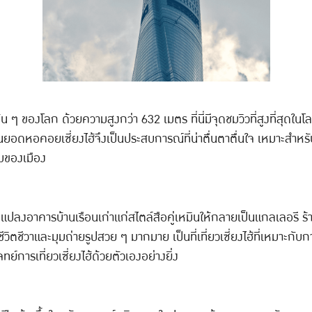
ต้น ๆ ของโลก ด้วยความสูงกว่า 632 เมตร ที่นี่มีจุดชมวิวที่สูงที่สุดใ
ยอดหอคอยเซี่ยงไฮ้จึงเป็นประสบการณ์ที่น่าตื่นตาตื่นใจ เหมาะสำหรับ
รมของเมือง
ดัดแปลงอาคารบ้านเรือนเก่าแก่สไตล์สือคู่เหมินให้กลายเป็นแกลเลอรี ร้
ิตชีวาและมุมถ่ายรูปสวย ๆ มากมาย เป็นที่เที่ยวเซี่ยงไฮ้ที่เหมาะกั
์การเที่ยวเซี่ยงไฮ้ด้วยตัวเองอย่างยิ่ง