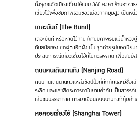
ทั้งจุดชมวิวเมืองเซี่ยงไฮ้แบบ 360 องศา ร้านอาหาร
เซี่ยงไฮ้เพื่อชมภาพรวมของเมืองจากมุมสูง เป็นหนึ่งในท
เดอะบันด์ (The Bund)
เดอะบันด์ หรือหาดไว่ทาน ทัศนียภาพริมแม่น้ำหวงผู
ทันสมัยของเขตผู่ตงอีกฝั่ง เป็นจุดถ่ายรูปยอดนิยม
ประสบการณ์เที่ยวเซี่ยงไฮ้ที่ไม่ควรพลาด เพื่อสัม
ถนนคนเดินนานกิง (Nanjing Road)
ถนนคนเดินนานกิงแหล่งช้อปปิ้งที่คึกคักและมีชื่อเ
ระลึก และแสงสีตระการตาในยามค่ำคืน เป็นสวรรค์ของนั
เล่นชมบรรยากาศ การมาเยือนถนนนานกิงก็คุ้มค่าเสม
หอคอยเซี่ยงไฮ้ (Shanghai Tower)