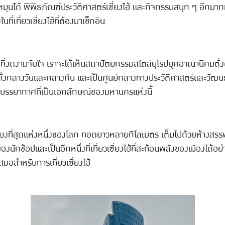
หมุนได้ พิพิธภัณฑ์ประวัติศาสตร์เซี่ยงไฮ้ และกิจกรรมสนุก ๆ อีกมากม
ี่เที่ยวเซี่ยงไฮ้ที่ต้องมาเช็กอิน
่ที่งดงามจับใจ เราจะได้เห็นสถาปัตยกรรมสไตล์ยุโรปยุคอาณานิคมตั้งต
ทั้งกลางวันและกลางคืน และเป็นศูนย์กลางทางประวัติศาสตร์และวัฒนธรร
ผัสบรรยากาศที่เป็นเอกลักษณ์ของมหานครแห่งนี้
สียงที่สุดแห่งหนึ่งของโลก ทอดยาวหลายกิโลเมตร เต็มไปด้วยห้างสรรพ
กช้อปและเป็นอีกหนึ่งที่เที่ยวเซี่ยงไฮ้ที่สะท้อนพลังของเมืองได้อย่า
อสำหรับการเที่ยวเซี่ยงไฮ้