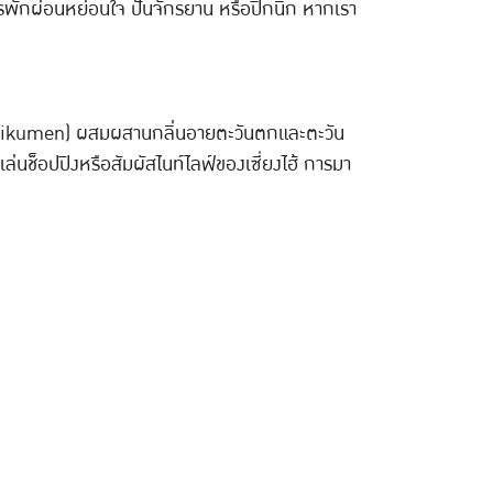
พักผ่อนหย่อนใจ ปั่นจักรยาน หรือปิกนิก หากเรา
ิน (Shikumen) ผสมผสานกลิ่นอายตะวันตกและตะวัน
ล่นช็อปปิงหรือสัมผัสไนท์ไลฟ์ของเซี่ยงไฮ้ การมา