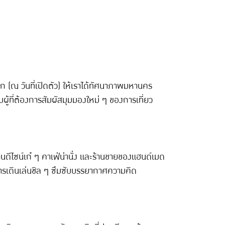
นโลก (ณ วันที่เปิดตัว) ให้เราได้ทัศนาภาพมหานคร
ผู้ที่ต้องการสัมผัสมุมมองใหม่ ๆ ของการเที่ยว
านดีไซน์เก๋ ๆ คาเฟ่น่านั่ง และร้านขายของแฮนด์เมด
บการเดินเล่นชิล ๆ ซึมซับบรรยากาศความคิด