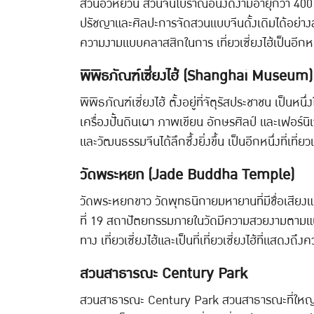
สวนอวี้หยวน สวนจีนโบราณอันงดงามอายุกว่า 400 
ปรัชญาและศิลปะการจัดสวนแบบจีนดั้งเดิมได้อย่าง
ความงามแบบคลาสสิกในการ เที่ยวเซี่ยงไฮ้เป็นอีกหนึ่งท
พิพิธภัณฑ์เซี่ยงไฮ้ (Shanghai Museum)
พิพิธภัณฑ์เซี่ยงไฮ้ ตั้งอยู่ที่จัตุรัสประชาชน เป็น
เครื่องปั้นดินเผา ภาพเขียน อักษรศิลป์ และเฟอร์
และวัฒนธรรมจีนได้ลึกซึ้งยิ่งขึ้น เป็นอีกหนึ่งที่เที่ย
วัดพระหยก (Jade Buddha Temple)
วัดพระหยกขาว วัดพุทธนิกายมหายานที่มีชื่อเสียงแ
ที่ 19 สถาปัตยกรรมภายในวัดมีความสวยงามตามแบบ
ทาง เที่ยวเซี่ยงไฮ้และเป็นที่เที่ยวเซี่ยงไฮ้ที่แส
สวนสาธารณะ Century Park
สวนสาธารณะ Century Park สวนสาธารณะที่ใหญ่ที่