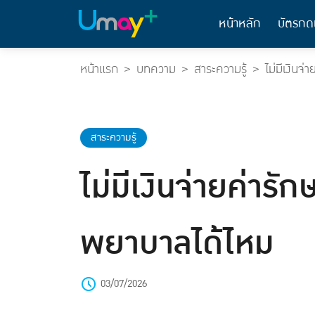
หน้าหลัก
บัตรกด
หน้าแรก
บทความ
สาระความรู้
ไม่มีเงิน
สาระความรู้
ไม่มีเงินจ่ายค่า
พยาบาลได้ไหม
03/07/2026