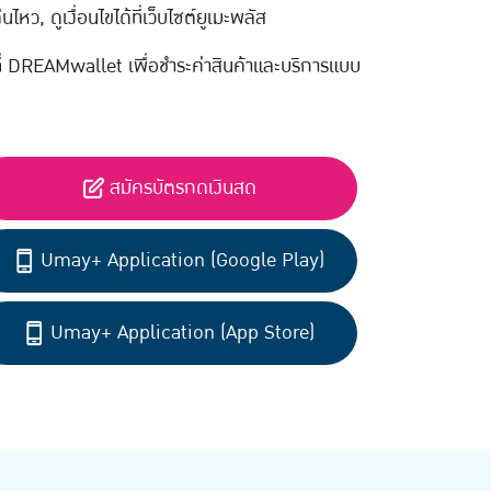
ว, ดูเงื่อนไขได้ที่เว็บไซต์ยูเมะพลัส
ี่ DREAMwallet เพื่อชำระค่าสินค้าและบริการแบบ
สมัครบัตรกดเงินสด
Umay+ Application (Google Play)
Umay+ Application (App Store)