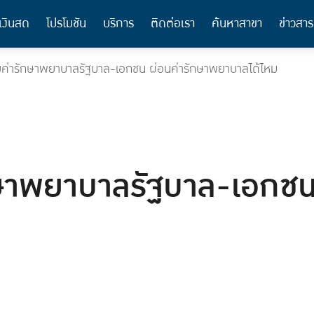
เงินสด
โปรโมชัน
บริการ
ติดต่อเรา
ค้นหาสาขา
ข่าวสาร
จ่ายค่ารักษาพยาบาลรัฐบาล-เอกชน ผ่อนค่ารักษาพยาบาลได้ไหม
รักษาพยาบาลรัฐบาล-เอกชน