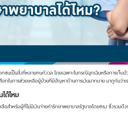
ชนเป็นสิ่งที่หลายคนกังวล โดยเฉพาะในกรณีฉุกเฉินหรือการเจ็บป่วยที
อกในการช่วยเหลือผู้ป่วยที่มีปัญหาด้านการเงินมากมาย มาดูกันว่า
นได้ไหม
ือสำหรับผู้ที่ไม่มีเงินจ่ายค่ารักษาพยาบาลรัฐบาลโดยตรง ซึ่งรวม