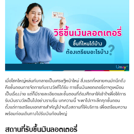
เมื่อโชคใหญ่หล่นทับกลายเป็นเศรษฐีหน้าใหม่ สิ่งแรกที่หลายคนมักนึกถึง
คือขั้นตอนการจัดการกับรางวัลที่ได้รับ การขึ้นเงินลอตเตอรี่อาจดูเหมือน
เป็นเรื่องง่าย แต่ก็มีรายละเอียดและขั้นตอนที่ต้องศึกษาให้เข้าใจเพื่อให้การ
รับเงินรางวัลเป็นไปอย่างราบรื่น บทความนี้ จะพาไปเจาะลึกทุกขั้นตอน
ตั้งแต่การเตรียมเอกสารสำคัญไปจนถึงสถานที่ให้บริการ เพื่อเตรียมความ
พร้อมก่อนเดินทางไปรับเงินก้อนใหญ่
สถานที่รับขึ้นเงินลอตเตอรี่