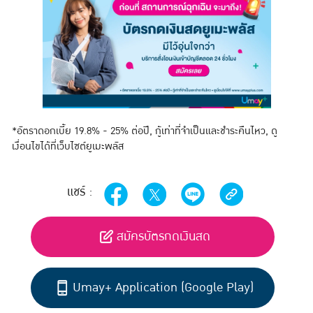
*อัตราดอกเบี้ย 19.8% - 25% ต่อปี, กู้เท่าที่จำเป็นและชำระคืนไหว, ดู
เงื่อนไขได้ที่เว็บไซต์ยูเมะพลัส
แชร์ :
สมัครบัตรกดเงินสด
Umay+ Application (Google Play)