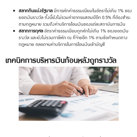
สลากกินแบ่งรัฐบาล
มีการหักค่าธรรมเนียมในอัตราไม่เกิน 1% ของ
ยอดเงินรางวัล ทั้งนี้ยังไม่รวมค่าอากรแสตมป์อีก 0.5% ที่ต้องชำระ
ตามกฎหมาย รวมถึงค่าบริการโอนเงินของแต่ละสถาบันการเงิน
สลากการกุศล
อัตราค่าธรรมเนียมถูกหักไม่เกิน 1% ของยอดเงิน
รางวัล และยังไม่รวมภาษีหัก ณ ที่จ่ายอีก 1% ตามข้อกำหนดทาง
กฎหมาย ตลอดจนค่าบริการในการโอนเงินเข้าบัญชี
เทคนิคการบริหารเงินก้อนหลังถูกรางวัล