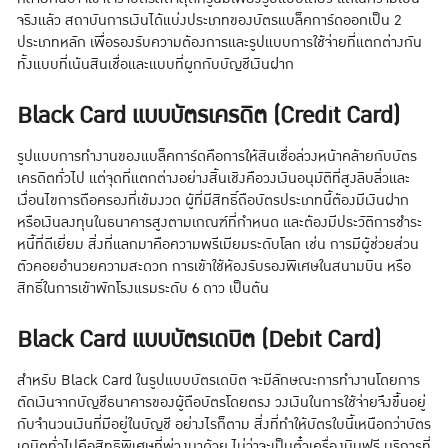
จริงแล้ว สถาบันการเงินได้แบ่งประเภทของบัตรแบล็คการ์ดออกเป็น 2
ประเภทหลัก เพื่อรองรับความต้องการและรูปแบบการใช้จ่ายที่แตกต่างกัน
ทั้งแบบที่เน้นสินเชื่อและแบบที่ผูกกับบัญชีเงินฝาก
Black Card แบบบัตรเครดิต (Credit Card)
รูปแบบการทำงานของแบล็คการ์ดคือการให้สินเชื่อล่วงหน้าคล้ายกับบัตร
เครดิตทั่วไป แต่จุดที่แตกต่างอย่างสิ้นเชิงคือวงเงินอนุมัติที่สูงลิบลิ่วและ
เงื่อนไขการถือครองที่เข้มงวด ผู้ที่มีสิทธิ์ถือบัตรประเภทนี้ต้องมีเงินฝาก
หรือเงินลงทุนในธนาคารสูงตามเกณฑ์ที่กำหนด และต้องมีประวัติการชำระ
หนี้ที่ดีเยี่ยม สิ่งที่แลกมาคือความพรีเมียมระดับโลก เช่น การมีผู้ช่วยส่วน
ตัวคอยอำนวยความสะดวก การเข้าใช้ห้องรับรองพิเศษในสนามบิน หรือ
สิทธิ์ในการเข้าพักโรงแรมระดับ 6 ดาว เป็นต้น
Black Card แบบบัตรเดบิต (Debit Card)
สำหรับ Black Card ในรูปแบบบัตรเดบิต จะมีลักษณะการทำงานโดยการ
ตัดเงินจากบัญชีธนาคารของผู้ถือบัตรโดยตรง วงเงินในการใช้จ่ายจึงขึ้นอยู่
กับจำนวนเงินที่มีอยู่ในบัญชี อย่างไรก็ตาม สิ่งที่ทำให้บัตรใบนี้เหนือกว่าบัตร
เดบิตทั่วไปคือสิทธิพิเศษที่พ่วงมาด้วย ไม่ว่าจะเป็นตั๋วเครื่องบินฟรี บริการที่