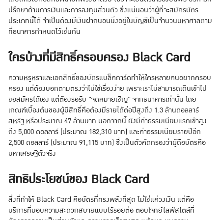
ปรึกษาด้านการเงินและการลงทุนส่วนตัว ซึ่งแน่นอนว่าผู้ที่จะสมัครบัตร
ประเภทนี้ได้ จำเป็นต้องมีเงินฝากนอนนิ่งอยู่ในบัญชีเป็นจำนวนมหาศาลตาม
ที่ธนาคารกำหนดไว้เช่นกัน
ใครบ้างที่มีสิทธิ์ครอบครอง Black Card
ความหรูหราและเอกสิทธิ์ของบัตรแบล็คการ์ดทำให้ใครหลายคนอยากครอบ
ครอง แต่ต้องบอกตามตรงว่าไม่ใช่เรื่องง่าย เพราะเราไม่สามารถเดินเข้าไป
ขอสมัครได้เอง แต่ต้องรอรับ "จดหมายเชิญ" จากธนาคารเท่านั้น โดย
เกณฑ์เบื้องต้นของผู้มีสิทธิ์คือต้องมีรายได้ต่อปีสูงถึง 1.3 ล้านดอลลาร์
สหรัฐ หรือประมาณ 47 ล้านบาท นอกจากนี้ ยังมีค่าธรรมเนียมแรกเข้าสูง
ถึง 5,000 ดอลลาร์ (ประมาณ 182,310 บาท) และค่าธรรมเนียมรายปีอีก
2,500 ดอลลาร์ (ประมาณ 91,115 บาท) ซึ่งเป็นตัวคัดกรองว่าผู้ถือบัตรคือ
มหาเศรษฐีตัวจริง
สิทธิประโยชน์ของ Black Card
สิ่งที่ทำให้ Black Card คือบัตรที่ทรงพลังที่สุด ไม่ใช่แค่วงเงิน แต่คือ
บริการที่มอบความสะดวกสบายแบบไร้รอยต่อ ตอบโจทย์ไลฟ์สไตล์ที่