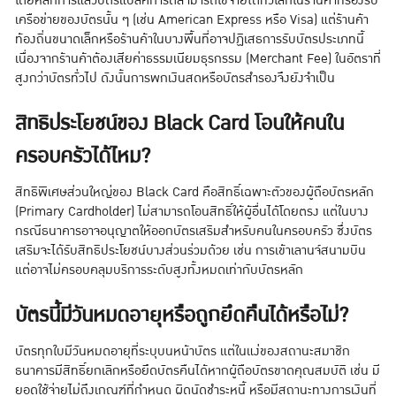
โดยหลักการแล้วบัตรแบล็คการ์ดสามารถใช้จ่ายได้ทั่วโลกในร้านค้าที่รองรับ
เครือข่ายของบัตรนั้น ๆ (เช่น American Express หรือ Visa) แต่ร้านค้า
ท้องถิ่นขนาดเล็กหรือร้านค้าในบางพื้นที่อาจปฏิเสธการรับบัตรประเภทนี้
เนื่องจากร้านค้าต้องเสียค่าธรรมเนียมธุรกรรม (Merchant Fee) ในอัตราที่
สูงกว่าบัตรทั่วไป ดังนั้นการพกเงินสดหรือบัตรสำรองจึงยังจำเป็น
สิทธิประโยชน์ของ Black Card โอนให้คนใน
ครอบครัวได้ไหม?
สิทธิพิเศษส่วนใหญ่ของ Black Card คือสิทธิ์เฉพาะตัวของผู้ถือบัตรหลัก
(Primary Cardholder) ไม่สามารถโอนสิทธิ์ให้ผู้อื่นได้โดยตรง แต่ในบาง
กรณีธนาคารอาจอนุญาตให้ออกบัตรเสริมสำหรับคนในครอบครัว ซึ่งบัตร
เสริมจะได้รับสิทธิประโยชน์บางส่วนร่วมด้วย เช่น การเข้าเลานจ์สนามบิน
แต่อาจไม่ครอบคลุมบริการระดับสูงทั้งหมดเท่ากับบัตรหลัก
บัตรนี้มีวันหมดอายุหรือถูกยึดคืนได้หรือไม่?
บัตรทุกใบมีวันหมดอายุที่ระบุบนหน้าบัตร แต่ในแง่ของสถานะสมาชิก
ธนาคารมีสิทธิ์ยกเลิกหรือยึดบัตรคืนได้หากผู้ถือบัตรขาดคุณสมบัติ เช่น มี
ยอดใช้จ่ายไม่ถึงเกณฑ์ที่กำหนด ผิดนัดชำระหนี้ หรือมีสถานะทางการเงินที่