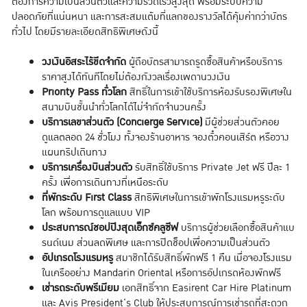
ต้องการความเป็นส่วนตัวและความรวดเร็วสูงสุด พร้อมระบบความ
ปลอดภัยที่แน่นหนา และการสะสมแต้มที่แลกของรางวัลได้คุ้มค่ากว่าบัตร
ทั่วไป โดยมีรายละเอียดสิทธิพิเศษดังนี้
วงเงินอิสระไร้ขีดจำกัด
ผู้ถือบัตรสามารถรูดซื้อสินค้าหรือบริการ
ราคาสูงได้ทันทีโดยไม่ต้องกังวลเรื่องเพดานวงเงิน
Priority Pass ทั่วโลก
สิทธิ์ในการเข้าใช้บริการห้องรับรองพิเศษใน
สนามบินชั้นนำทั่วโลกได้ไม่จำกัดจำนวนครั้ง
บริการเลขาส่วนตัว (Concierge Service)
มีผู้ช่วยส่วนตัวคอย
ดูแลตลอด 24 ชั่วโมง ทั้งจองร้านอาหาร จองตั๋วคอนเสิร์ต หรือวาง
แผนทริปเดินทาง
บริการเครื่องบินส่วนตัว
รับสิทธิ์ใช้บริการ Private Jet ฟรี ปีละ 1
ครั้ง เพื่อการเดินทางที่เหนือระดับ
ที่พักระดับ First Class
สิทธิพิเศษในการเข้าพักโรงแรมหรูระดับ
โลก พร้อมการดูแลแบบ VIP
ประสบการณ์ชอปปิงสุดเอ็กซ์คลูซีฟ
บริการผู้ช่วยเลือกซื้อสินค้าแบ
รนด์เนม ส่วนลดพิเศษ และการปิดช็อปเพื่อความเป็นส่วนตัว
อัปเกรดโรงแรมหรู
สมาชิกได้รับสิทธิ์พักฟรี 1 คืน เมื่อจองโรงแรม
ในเครืออย่าง Mandarin Oriental หรือการอัปเกรดห้องพักฟรี
เช่ารถระดับพรีเมียม
เอกสิทธิ์จาก Easirent Car Hire Platinum
และ Avis President’s Club ให้ประสบการณ์การเช่ารถที่สะดวก