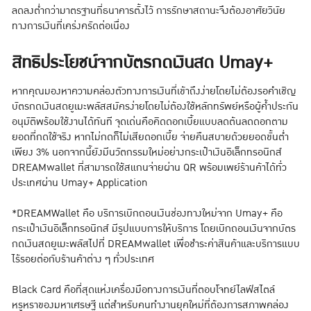
ลดลงต่ำกว่ามาตรฐานที่ธนาคารตั้งไว้ การรักษาสถานะจึงต้องอาศัยวินัย
ทางการเงินที่เคร่งครัดต่อเนื่อง
สิทธิประโยชน์จากบัตรกดเงินสด Umay+
หากคุณมองหาความคล่องตัวทางการเงินที่เข้าถึงง่ายโดยไม่ต้องรอคำเชิญ
บัตรกดเงินสดยูเมะพลัสสมัครง่ายโดยไม่ต้องใช้หลักทรัพย์หรือผู้ค้ำประกัน
อนุมัติพร้อมใช้งานได้ทันที จุดเด่นคือคิดดอกเบี้ยแบบลดต้นลดดอกตาม
ยอดที่กดใช้จริง หากไม่กดก็ไม่เสียดอกเบี้ย จ่ายคืนสบายด้วยยอดขั้นต่ำ
เพียง 3% นอกจากนี้ยังมีนวัตกรรมใหม่อย่างกระเป๋าเงินอิเล็กทรอนิกส์
DREAMwallet ที่สามารถใช้สแกนจ่ายผ่าน QR พร้อมเพย์ร้านค้าได้ทั่ว
ประเทศผ่าน Umay+ Application
*DREAMWallet คือ บริการเบิกถอนเงินช่องทางใหม่จาก Umay+ คือ
กระเป๋าเงินอิเล็กทรอนิกส์ มีรูปแบบการให้บริการ โดยเบิกถอนเงินจากบัตร
กดเงินสดยูเมะพลัสไปที่ DREAMwallet เพื่อชำระค่าสินค้าและบริการแบบ
ไร้รอยต่อกับร้านค้าต่าง ๆ ทั่วประเทศ
Black Card คือที่สุดแห่งเครื่องมือทางการเงินที่ตอบโจทย์ไลฟ์สไตล์
หรูหราของมหาเศรษฐี แต่สำหรับคนทำงานยุคใหม่ที่ต้องการสภาพคล่อง