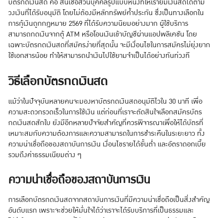
บัตรกดเงินสด คือ สินเชื่อส่วนบุคคลรูปแบบหนึ่งที่ให้เรายืมเงินสดได้ตาม
วงเงินที่ได้รับอนุมัติ โดยไม่ต้องมีหลักทรัพย์ค้ำประกัน ซึ่งเป็นทางเลือกใน
การกู้เงินถูกกฎหมาย 2569 ที่ได้รับความนิยมอย่างมาก ผู้ใช้บริการ
สามารถกดเงินจากตู้ ATM หรือโอนเงินเข้าบัญชีผ่านแอปพลิเคชัน โดย
เฉพาะบัตรกดเงินสดที่สมัครง่ายที่สุดนั้น จะมีเงื่อนไขในการสมัครไม่ยุ่งยาก
ใช้เอกสารน้อย ทำให้สามารถนำเงินไปใช้ยามจำเป็นได้อย่างทันท่วงที
วิธีเลือกบัตรกดเงินสด
แม้ว่าในปัจจุบันหลายคนจะมองหาบัตรกดเงินสดอนุมัติไวใน 30 นาที เพื่อ
ความสะดวกรวดเร็วในการใช้เงิน แต่ก่อนที่เราจะตัดสินใจเลือกสมัครบัตร
กดเงินสดสักใบ ยังมีอีกหลายปัจจัยสำคัญที่ควรพิจารณาเพื่อให้ได้บัตรที่
เหมาะสมกับความต้องการและความสามารถในการชำระคืนในระยะยาว ทั้ง
ความน่าเชื่อถือของสถาบันการเงิน เงื่อนไขรายได้ขั้นต่ำ และอัตราดอกเบี้ย
รวมถึงค่าธรรมเนียมต่าง ๆ
ความน่าเชื่อถือของสถาบันการเงิน
การเลือกบัตรกดเงินสดจากสถาบันการเงินที่มีความน่าเชื่อถือเป็นสิ่งสำคัญ
อันดับแรก เพราะจะช่วยให้มั่นใจได้ว่าเราจะได้รับบริการที่เป็นธรรมและ