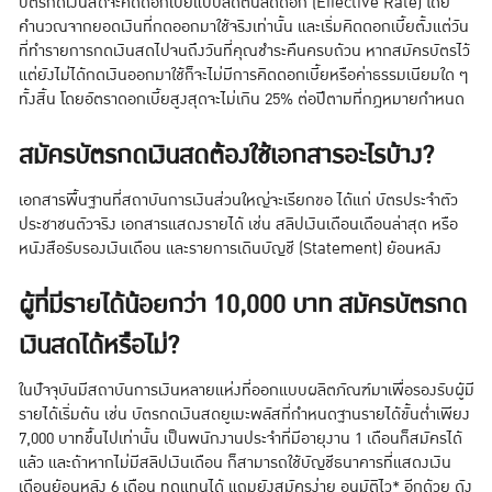
บัตรกดเงินสดจะคิดดอกเบี้ยแบบลดต้นลดดอก (Effective Rate) โดย
คำนวณจากยอดเงินที่กดออกมาใช้จริงเท่านั้น และเริ่มคิดดอกเบี้ยตั้งแต่วัน
ที่ทำรายการกดเงินสดไปจนถึงวันที่คุณชำระคืนครบถ้วน หากสมัครบัตรไว้
แต่ยังไม่ได้กดเงินออกมาใช้ก็จะไม่มีการคิดดอกเบี้ยหรือค่าธรรมเนียมใด ๆ
ทั้งสิ้น โดยอัตราดอกเบี้ยสูงสุดจะไม่เกิน 25% ต่อปีตามที่กฎหมายกำหนด
สมัครบัตรกดเงินสดต้องใช้เอกสารอะไรบ้าง?
เอกสารพื้นฐานที่สถาบันการเงินส่วนใหญ่จะเรียกขอ ได้แก่ บัตรประจำตัว
ประชาชนตัวจริง เอกสารแสดงรายได้ เช่น สลิปเงินเดือนเดือนล่าสุด หรือ
หนังสือรับรองเงินเดือน และรายการเดินบัญชี (Statement) ย้อนหลัง
ผู้ที่มีรายได้น้อยกว่า 10,000 บาท สมัครบัตรกด
เงินสดได้หรือไม่?
ในปัจจุบันมีสถาบันการเงินหลายแห่งที่ออกแบบผลิตภัณฑ์มาเพื่อรองรับผู้มี
รายได้เริ่มต้น เช่น บัตรกดเงินสดยูเมะพลัสที่กำหนดฐานรายได้ขั้นต่ำเพียง
7,000 บาทขึ้นไปเท่านั้น เป็นพนักงานประจำที่มีอายุงาน 1 เดือนก็สมัครได้
แล้ว และถ้าหากไม่มีสลิปเงินเดือน ก็สามารถใช้บัญชีธนาคารที่แสดงเงิน
เดือนย้อนหลัง 6 เดือน ทดแทนได้ แถมยังสมัครง่าย อนุมัติไว* อีกด้วย ดัง