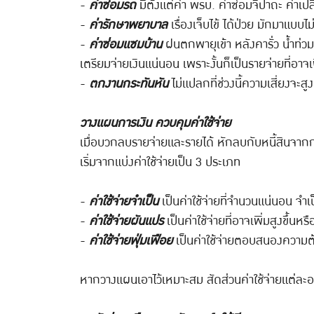
-
ค่าซ่อมรถ
มีตั้งแต่ค่า พรบ. ค่าซ่อมจิปาถะ ค่าเปล
-
ค่ารักษาพยาบาล
เรื่องเจ็บไข้ ได้ป่วย มักมาแบบไม
-
ค่าซ่อมแซมบ้าน
ฝนตกพายุเข้า หลังคารั่ว น้ำท่วม
เตรียมจ่ายเงินแน่นอน เพราะงั้นก็เป็นรายจ่ายที่อาจเพิ
-
ตกงานกระทันหัน
ไม่แปลกที่ช่วงนี้ความเสี่ยงจะส
วางแผนการเงิน ควบคุมค่าใช้จ่าย
เมื่อบวกลบรายจ่ายและรายได้ หักลบกับหนี้สินจากการ
เริ่มจากแบ่งค่าใช้จ่ายเป็น 3 ประเภท
-
ค่าใช้จ่ายจำเป็น
เป็นค่าใช้จ่ายที่จำนวนแน่นอน จำเ
-
ค่าใช้จ่ายผันแปร
เป็นค่าใช้จ่ายที่อาจเพิ่มสูงขึ้
-
ค่าใช้จ่ายฟุ่มเฟือย
เป็นค่าใช้จ่ายตอบสนองความต้
หากวางแผนเอาไว้เหมาะสม สัดส่วนค่าใช้จ่ายแต่ละ