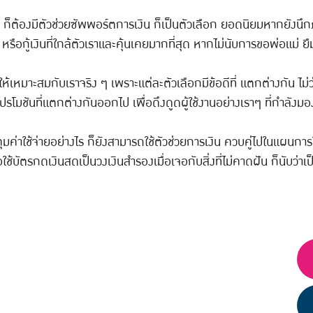
ู่ ก็ต้องมีตัวช่วยซัพพอร์ตการเงิน ก็เป็นตัวเลือก ยอดนิยมหากยัง
 หรือกู้เงินที่ใกล้ตัวเราและคุ้นเคยมากที่สุด หากไม่นับการขอพ่อแม่ 
้เหมาะสมกับเราจริง ๆ เพราะแต่ละตัวเลือกมีข้อดีที่ แตกต่างกัน ไม่ว่
รโมชันที่แตกต่างกันออกไป เพื่อดึงดูดผู้ใช้งานอย่างเราๆ ที่กำลังมอ
มค่าใช้จ่ายอย่างไร ก็ยังสามารถใช้ตัวช่วยการเงิน ควบคู่ไปในแผนการ
รือใช้บัตรกดเงินสดเป็นวงเงินสำรองเมื่อเจอกับสิ่งที่ไม่คาดฝัน ก็นับว่