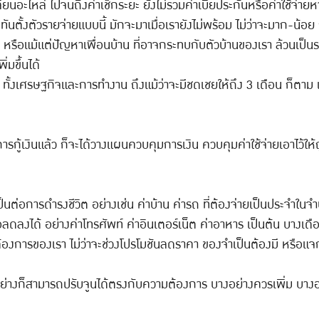
ี่ยนอะไหล่ ไปจนถึงค่าเช็กระยะ ยังไม่รวมค่าเบี้ยประกันหรือค่าใช้จ่ายห
่ทันตั้งตัวรายจ่ายแบบนี้ มักจะมาเมื่อเรายังไม่พร้อม ไม่ว่าจะมาก-น้อย
 หรือแม้แต่ปัญหาเพื่อนบ้าน ที่อาจกระทบกับตัวบ้านของเรา ล้วนเป็นรา
่มขึ้นได้
ูง ทั้งเศรษฐกิจและการทำงาน ถึงแม้ว่าจะมีชดเชยให้ถึง 3 เดือน ก็ตาม
กู้เงินแล้ว ก็จะได้วางแผนควบคุมการเงิน ควบคุมค่าใช้จ่ายเอาไว้ให้ถ
ป็นต่อการดำรงชีวิต อย่างเช่น ค่าบ้าน ค่ารถ ที่ต้องจ่ายเป็นประจำใน
นหรือลดลงได้ อย่างค่าโทรศัพท์ ค่าอินเตอร์เน็ต ค่าอาหาร เป็นต้น บาง
องการของเรา ไม่ว่าจะช่วงโปรโมชันลดราคา ของจำเป็นต้องมี หรือแจ
อย่างก็สามารถปรับจูนได้ตรงกับความต้องการ บางอย่างควรเพิ่ม บางอ