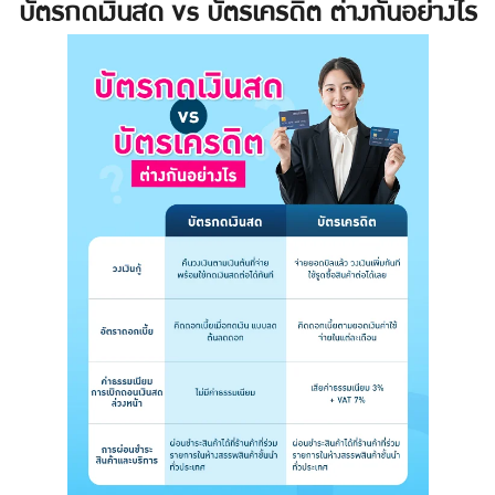
บัตรกดเงินสด vs บัตรเครดิต ต่างกันอย่างไร