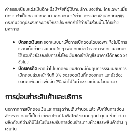
ค่าธรรมเนียมแฝงเป็นอีกหนึ่งปัจจัยที่ผู้ใช้งานมักจะมองข้าม โดยเฉพาะเมื่อ
มีความจำเป็นต้องเบิกถอนเงินสดออกมาใช้จ่าย การเลือกใช้ผลิตภัณฑ์ให้
ตรงกับวัตถุประสงค์จะช่วยให้เราประหยัดค่าใช้จ่ายในส่วนนี้ไปได้อย่าง
มหาศาล
บัตรกดเงินสด
ออกแบบมาเพื่อการเบิกถอนโดยเฉพาะ จึงไม่มีการ
เรียกเก็บค่าธรรมเนียมใด ๆ เพิ่มเติมเมื่อทำรายการกดเงินออกมา
ใช้ รวมถึงยังรองรับการสั่งโอนเงินสดเข้าบัญชีธนาคารได้ตลอด 24
ชั่วโมง
บัตรเครดิต
หากนำไปเบิกถอนเงินสดจะมีต้นทุนค่าธรรมเนียมการ
เบิกถอนล่วงหน้าทันที 3% ของยอดเงินที่กดออกมา และยังต้อง
บวกภาษีมูลค่าเพิ่มอีก 7% เข้าไปในค่าธรรมเนียมส่วนนี้ด้วย
การผ่อนชำระสินค้าและบริการ
นอกจากการเบิกถอนเงินและการรูดจ่ายเต็มจำนวนแล้ว ฟังก์ชันการผ่อน
ชำระรายเดือนก็เป็นสิ่งที่ตอบโจทย์ไลฟ์สไตล์ของคนยุคปัจจุบัน ซึ่งทั้งสอง
ผลิตภัณฑ์ต่างก็มีโปรโมชันรองรับการผ่อนชำระตามห้างสรรพสินค้าต่าง ๆ
เช่นกัน