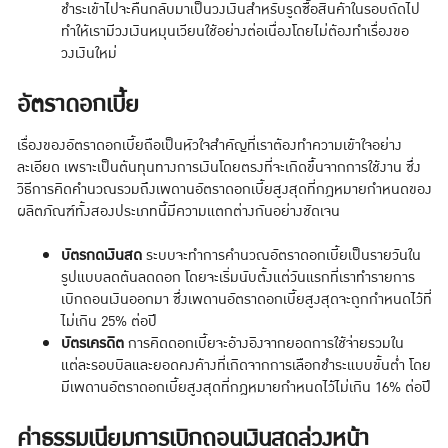
ชำระเข้าไปจะคืนกลับมาเป็นวงเงินสำหรับรูดซื้อสินค้าในรอบถัดไป
ทำให้เรามีวงเงินหมุนเวียนใช้อย่างต่อเนื่องโดยไม่ต้องทำเรื่องขอ
วงเงินใหม่
อัตราดอกเบี้ย
เรื่องของอัตราดอกเบี้ยถือเป็นหัวใจสำคัญที่เราต้องทำความเข้าใจอย่าง
ละเอียด เพราะเป็นต้นทุนทางการเงินโดยตรงที่จะเกิดขึ้นจากการใช้งาน ซึ่ง
วิธีการคิดคำนวณรวมถึงเพดานอัตราดอกเบี้ยสูงสุดที่กฎหมายกำหนดของ
ผลิตภัณฑ์ทั้งสองประเภทนี้มีความแตกต่างกันอย่างชัดเจน
บัตรกดเงินสด
ระบบจะทำการคำนวณอัตราดอกเบี้ยเป็นรายวันใน
รูปแบบลดต้นลดดอก โดยจะเริ่มนับตั้งแต่วันแรกที่เราทำรายการ
เบิกถอนเงินออกมา ซึ่งเพดานอัตราดอกเบี้ยสูงสุดจะถูกกำหนดไว้ที่
ไม่เกิน 25% ต่อปี
บัตรเครดิต
การคิดดอกเบี้ยจะอ้างอิงจากยอดการใช้จ่ายรวมใน
แต่ละรอบบิลและยอดคงค้างที่เกิดจากการเลือกชำระแบบขั้นต่ำ โดย
มีเพดานอัตราดอกเบี้ยสูงสุดที่กฎหมายกำหนดไว้ไม่เกิน 16% ต่อปี
ค่าธรรมเนียมการเบิกถอนเงินสดล่วงหน้า