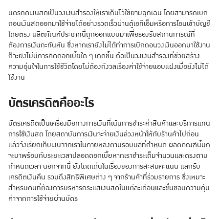
บัตรกดเงินสดเป็นวงเงินสำรองให้เราเก็บไว้ใช้ยามฉุกเฉิน โดยสามารถเบิก
ถอนเงินสดออกมาใช้จ่ายได้อย่างรวดเร็วผ่านตู้เอทีเอ็มหรือการโอนเข้าบัญชี
โดยตรง ผลิตภัณฑ์ประเภทนี้ถูกออกแบบมาเพื่อรองรับสถานการณ์ที่
ต้องการเงินกะทันหัน ซึ่งหากเรายังไม่ได้ทำการเบิกถอนวงเงินออกมาใช้งาน
ก็จะยังไม่มีการคิดดอกเบี้ยใด ๆ เกิดขึ้น ถือเป็นวงเงินสำรองที่ช่วยสร้าง
ความอุ่นใจในการใช้ชีวิตโดยไม่ต้องกังวลเรื่องค่าใช้จ่ายแอบแฝงเมื่อยังไม่ได้
ใช้งาน
บัตรเครดิตคืออะไร
บัตรเครดิตเป็นเครื่องมือทางการเงินที่เน้นการชำระค่าสินค้าและบริการแทน
การใช้เงินสด โดยสถาบันการเงินจะจ่ายเงินล่วงหน้าให้กับร้านค้าไปก่อน
แล้วจึงเรียกเก็บเงินจากเราในภายหลังตามรอบบิลที่กำหนด ผลิตภัณฑ์นี้มัก
จะมาพร้อมกับระยะเวลาปลอดดอกเบี้ยหากเราชำระเต็มจำนวนและตรงตาม
กำหนดเวลา นอกจากนี้ ยังโดดเด่นในเรื่องของการสะสมคะแนน แลกรับ
เครดิตเงินคืน รวมถึงสิทธิพิเศษต่าง ๆ จากร้านค้าที่ร่วมรายการ ซึ่งเหมาะ
สำหรับคนที่ต้องการบริหารกระแสเงินสดในแต่ละเดือนและชื่นชอบความคุ้ม
ค่าจากการใช้จ่ายผ่านบัตร