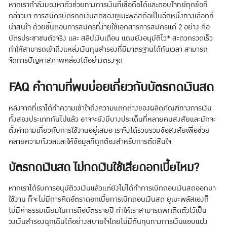
หากเรากำลังมองหาตัวช่วยทางการเงินที่เชื่อถือได้และตอบโจทย์ทุกข้อที่
กล่าวมา การสมัครบัตรกดเงินสดของยูเมะพลัสถือเป็นอีกหนึ่งทางเลือกที่
น่าสนใจ ด้วยขั้นตอนการสมัครที่ง่ายใช้เอกสารการสมัครแค่ 2 อย่าง คือ
บัตรประชาชนตัวจริง และ สลิปเงินเดือน แถมยังอนุมัติไว* สะดวกรวดเร็ว
ทำให้สามารถเข้าถึงแหล่งเงินทุนสำรองที่มีมาตรฐานได้ทันเวลา สามารถ
จัดการปัญหาสภาพคล่องได้อย่างตรงจุด
FAQ คำถามที่พบบ่อยเกี่ยวกับบัตรกดเงินสด
หลังจากที่เราได้ทำความเข้าใจถึงความแตกต่างของผลิตภัณฑ์ทางการเงิน
ทั้งสองประเภทกันไปแล้ว อาจจะยังมีบางประเด็นที่หลายคนสงสัยและมักจะ
ตั้งคำถามเกี่ยวกับการใช้งานอยู่เสมอ เราจึงได้รวบรวมข้อสงสัยเพื่อช่วย
คลายความกังวลและให้ข้อมูลที่ถูกต้องสำหรับการตัดสินใจ
บัตรกดเงินสด ไม่กดเงินใช้เสียดอกเบี้ยไหม?
หากเราได้รับการอนุมัติวงเงินแล้วแต่ยังไม่ได้ทำการเบิกถอนเงินสดออกมา
ใช้งาน ก็จะไม่มีการคิดอัตราดอกเบี้ยการเบิกถอนเงินสด ยูเมะพลัสเองก็
ไม่มีค่าธรรมเนียมในการถือบัตรรายปี ทำให้เราสามารถพกติดตัวไว้เป็น
วงเงินสำรองฉุกเฉินได้อย่างสบายใจโดยไม่มีต้นทุนทางการเงินแอบแฝง