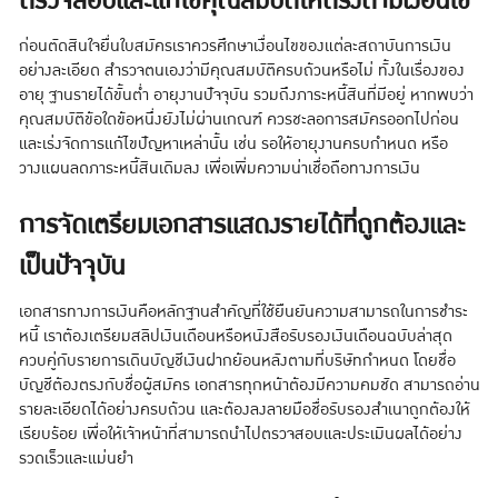
ตรวจสอบและแก้ไขคุณสมบัติให้ตรงตามเงื่อนไข
ก่อนตัดสินใจยื่นใบสมัครเราควรศึกษาเงื่อนไขของแต่ละสถาบันการเงิน
อย่างละเอียด สำรวจตนเองว่ามีคุณสมบัติครบถ้วนหรือไม่ ทั้งในเรื่องของ
อายุ ฐานรายได้ขั้นต่ำ อายุงานปัจจุบัน รวมถึงภาระหนี้สินที่มีอยู่ หากพบว่า
คุณสมบัติข้อใดข้อหนึ่งยังไม่ผ่านเกณฑ์ ควรชะลอการสมัครออกไปก่อน
และเร่งจัดการแก้ไขปัญหาเหล่านั้น เช่น รอให้อายุงานครบกำหนด หรือ
วางแผนลดภาระหนี้สินเดิมลง เพื่อเพิ่มความน่าเชื่อถือทางการเงิน
การจัดเตรียมเอกสารแสดงรายได้ที่ถูกต้องและ
เป็นปัจจุบัน
เอกสารทางการเงินคือหลักฐานสำคัญที่ใช้ยืนยันความสามารถในการชำระ
หนี้ เราต้องเตรียมสลิปเงินเดือนหรือหนังสือรับรองเงินเดือนฉบับล่าสุด
ควบคู่กับรายการเดินบัญชีเงินฝากย้อนหลังตามที่บริษัทกำหนด โดยชื่อ
บัญชีต้องตรงกับชื่อผู้สมัคร เอกสารทุกหน้าต้องมีความคมชัด สามารถอ่าน
รายละเอียดได้อย่างครบถ้วน และต้องลงลายมือชื่อรับรองสำเนาถูกต้องให้
เรียบร้อย เพื่อให้เจ้าหน้าที่สามารถนำไปตรวจสอบและประเมินผลได้อย่าง
รวดเร็วและแม่นยำ