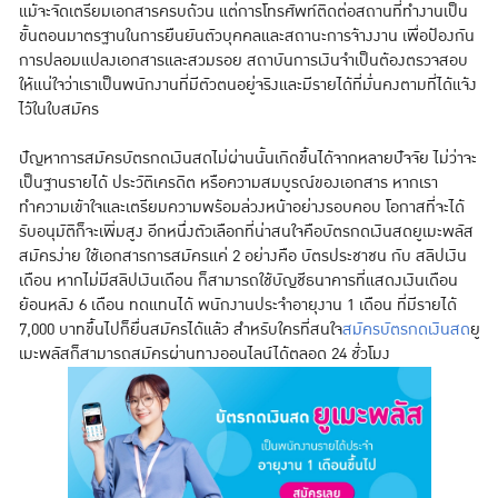
แม้จะจัดเตรียมเอกสารครบถ้วน แต่การโทรศัพท์ติดต่อสถานที่ทำงานเป็น
ขั้นตอนมาตรฐานในการยืนยันตัวบุคคลและสถานะการจ้างงาน เพื่อป้องกัน
การปลอมแปลงเอกสารและสวมรอย สถาบันการเงินจำเป็นต้องตรวจสอบ
ให้แน่ใจว่าเราเป็นพนักงานที่มีตัวตนอยู่จริงและมีรายได้ที่มั่นคงตามที่ได้แจ้ง
ไว้ในใบสมัคร
ปัญหาการสมัครบัตรกดเงินสดไม่ผ่านนั้นเกิดขึ้นได้จากหลายปัจจัย ไม่ว่าจะ
เป็นฐานรายได้ ประวัติเครดิต หรือความสมบูรณ์ของเอกสาร หากเรา
ทำความเข้าใจและเตรียมความพร้อมล่วงหน้าอย่างรอบคอบ โอกาสที่จะได้
รับอนุมัติก็จะเพิ่มสูง อีกหนึ่งตัวเลือกที่น่าสนใจคือบัตรกดเงินสดยูเมะพลัส
สมัครง่าย ใช้เอกสารการสมัครแค่ 2 อย่างคือ บัตรประชาชน กับ สลิปเงิน
เดือน หากไม่มีสลิปเงินเดือน ก็สามารถใช้บัญชีธนาคารที่แสดงเงินเดือน
ย้อนหลัง 6 เดือน ทดแทนได้ พนักงานประจำอายุงาน 1 เดือน ที่มีรายได้
7,000 บาทขึ้นไปก็ยื่นสมัครได้แล้ว สำหรับใครที่สนใจ
สมัครบัตรกดเงินสด
ยู
เมะพลัสก็สามารถสมัครผ่านทางออนไลน์ได้ตลอด 24 ชั่วโมง