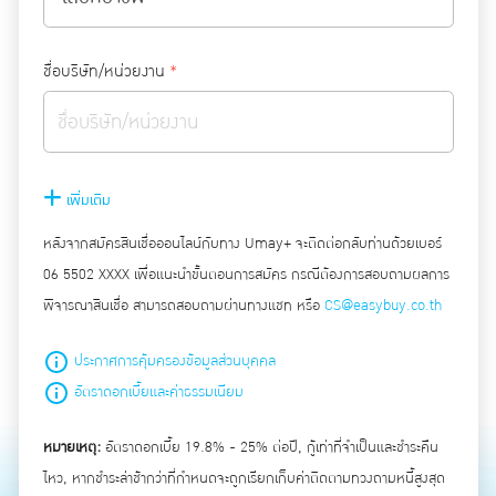
ชื่อบริษัท/หน่วยงาน
*
เพิ่มเติม
หลังจากสมัครสินเชื่อออนไลน์กับทาง Umay+ จะติดต่อกลับท่านด้วยเบอร์
06 5502 XXXX เพื่อแนะนำขั้นตอนการสมัคร กรณีต้องการสอบถามผลการ
พิจารณาสินเชื่อ สามารถสอบถามผ่านทางแชท หรือ
CS@easybuy.co.th
ประกาศการคุ้มครองข้อมูลส่วนบุคคล
อัตราดอกเบี้ยและค่าธรรมเนียม
หมายเหตุ:
อัตราดอกเบี้ย 19.8% - 25% ต่อปี, กู้เท่าที่จำเป็นและชำระคืน
ไหว, หากชำระล่าช้ากว่าที่กำหนดจะถูกเรียกเก็บค่าติดตามทวงถามหนี้สูงสุด