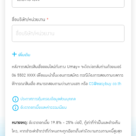
ชื่อบริษัท/หน่วยงาน
*
เพิ่มเติม
หลังจากสมัครสินเชื่อออนไลน์กับทาง Umay+ จะติดต่อกลับท่านด้วยเบอร์
06 5502 XXXX เพื่อแนะนำขั้นตอนการสมัคร กรณีต้องการสอบถามผลการ
พิจารณาสินเชื่อ สามารถสอบถามผ่านทางแชท หรือ
CS@easybuy.co.th
ประกาศการคุ้มครองข้อมูลส่วนบุคคล
อัตราดอกเบี้ยและค่าธรรมเนียม
หมายเหตุ:
อัตราดอกเบี้ย 19.8% - 25% ต่อปี, กู้เท่าที่จำเป็นและชำระคืน
ไหว, หากชำระล่าช้ากว่าที่กำหนดจะถูกเรียกเก็บค่าติดตามทวงถามหนี้สูงสุด