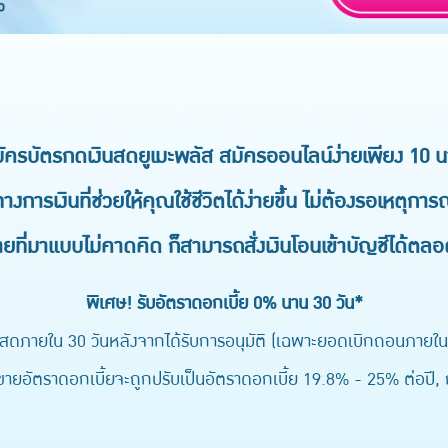
ัครบัตรกดเงินสดยูเมะพลัส สมัครออนไลน์ง่ายเพียง 10 น
างการเงินที่ช่วยให้คุณใช้ชีวิตได้ง่ายขึ้น ไม่ต้องรอเหตุการณ
่ายที่มาแบบไม่คาดคิด ก็สามารถสั่งเงินโอนเข้าบัญชีได้ตลอ
พิเศษ! รับอัตราดอกเบี้ย 0% นาน 30 วัน*
สดภายใน 30 วันหลังจากได้รับการอนุมัติ (เฉพาะยอดเบิกถอนภายในว
ยอัตราดอกเบี้ยจะถูกปรับเป็นอัตราดอกเบี้ย 19.8% - 25% ต่อปี, กู้