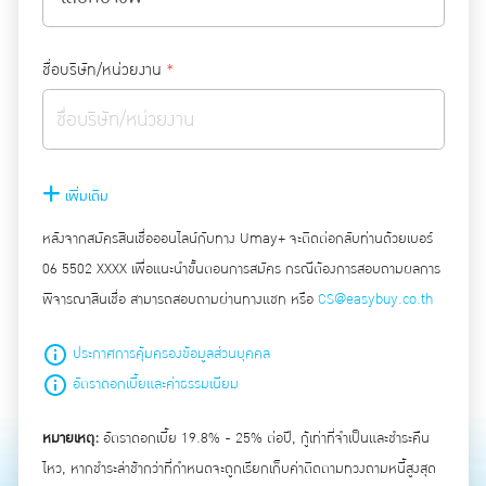
ชื่อบริษัท/หน่วยงาน
*
เพิ่มเติม
หลังจากสมัครสินเชื่อออนไลน์กับทาง Umay+ จะติดต่อกลับท่านด้วยเบอร์
06 5502 XXXX เพื่อแนะนำขั้นตอนการสมัคร กรณีต้องการสอบถามผลการ
พิจารณาสินเชื่อ สามารถสอบถามผ่านทางแชท หรือ
CS@easybuy.co.th
ประกาศการคุ้มครองข้อมูลส่วนบุคคล
อัตราดอกเบี้ยและค่าธรรมเนียม
หมายเหตุ:
อัตราดอกเบี้ย 19.8% - 25% ต่อปี, กู้เท่าที่จำเป็นและชำระคืน
ไหว, หากชำระล่าช้ากว่าที่กำหนดจะถูกเรียกเก็บค่าติดตามทวงถามหนี้สูงสุด