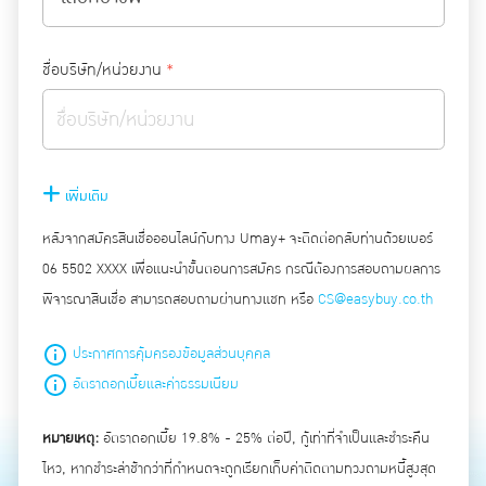
ชื่อบริษัท/หน่วยงาน
*
เพิ่มเติม
หลังจากสมัครสินเชื่อออนไลน์กับทาง Umay+ จะติดต่อกลับท่านด้วยเบอร์
06 5502 XXXX เพื่อแนะนำขั้นตอนการสมัคร กรณีต้องการสอบถามผลการ
พิจารณาสินเชื่อ สามารถสอบถามผ่านทางแชท หรือ
CS@easybuy.co.th
ประกาศการคุ้มครองข้อมูลส่วนบุคคล
อัตราดอกเบี้ยและค่าธรรมเนียม
หมายเหตุ:
อัตราดอกเบี้ย 19.8% - 25% ต่อปี, กู้เท่าที่จำเป็นและชำระคืน
ไหว, หากชำระล่าช้ากว่าที่กำหนดจะถูกเรียกเก็บค่าติดตามทวงถามหนี้สูงสุด