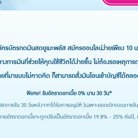
ัครบัตรกดเงินสดยูเมะพลัส สมัครออนไลน์ง่ายเพียง 10 น
างการเงินที่ช่วยให้คุณใช้ชีวิตได้ง่ายขึ้น ไม่ต้องรอเหตุการณ
่ายที่มาแบบไม่คาดคิด ก็สามารถสั่งเงินโอนเข้าบัญชีได้ตลอ
พิเศษ! รับอัตราดอกเบี้ย 0% นาน 30 วัน*
สดภายใน 30 วันหลังจากได้รับการอนุมัติ (เฉพาะยอดเบิกถอนภายในว
ยอัตราดอกเบี้ยจะถูกปรับเป็นอัตราดอกเบี้ย 19.8% - 25% ต่อปี, กู้