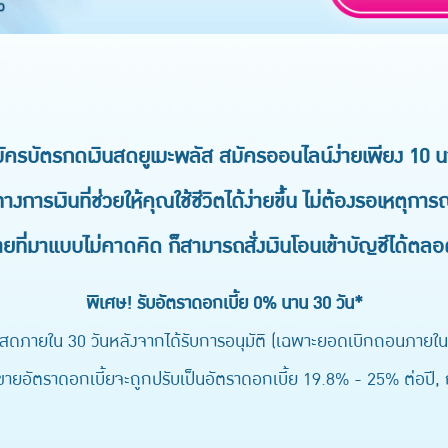
ัครบัตรกดเงินสดยูเมะพลัส สมัครออนไลน์ง่ายเพียง 10 น
างการเงินที่ช่วยให้คุณใช้ชีวิตได้ง่ายขึ้น ไม่ต้องรอเหตุการณ
่ายที่มาแบบไม่คาดคิด ก็สามารถสั่งเงินโอนเข้าบัญชีได้ตลอ
พิเศษ! รับอัตราดอกเบี้ย 0% นาน 30 วัน*
สดภายใน 30 วันหลังจากได้รับการอนุมัติ (เฉพาะยอดเบิกถอนภายในว
ยอัตราดอกเบี้ยจะถูกปรับเป็นอัตราดอกเบี้ย 19.8% - 25% ต่อปี, กู้