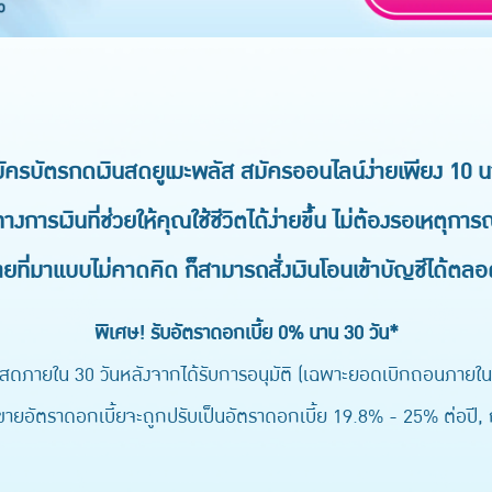
ัครบัตรกดเงินสดยูเมะพลัส สมัครออนไลน์ง่ายเพียง 10 น
างการเงินที่ช่วยให้คุณใช้ชีวิตได้ง่ายขึ้น ไม่ต้องรอเหตุการณ
่ายที่มาแบบไม่คาดคิด ก็สามารถสั่งเงินโอนเข้าบัญชีได้ตลอ
พิเศษ! รับอัตราดอกเบี้ย 0% นาน 30 วัน*
สดภายใน 30 วันหลังจากได้รับการอนุมัติ (เฉพาะยอดเบิกถอนภายในว
ยอัตราดอกเบี้ยจะถูกปรับเป็นอัตราดอกเบี้ย 19.8% - 25% ต่อปี, กู้